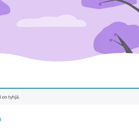
 on tyhjä.
n