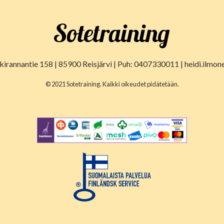
lkirannantie 158 | 85900 Reisjärvi | Puh: 0407330011 | heidi.ilmon
© 2021 Sotetraining. Kaikki oikeudet pidätetään.