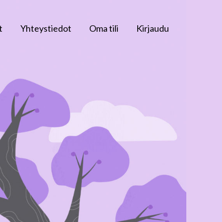
t
Yhteystiedot
Oma tili
Kirjaudu