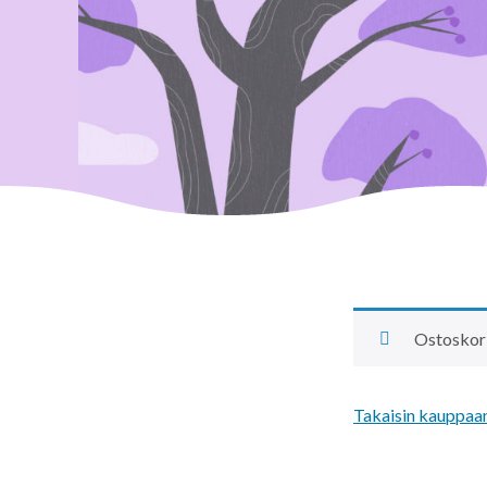
Ostoskori
Takaisin kauppaa