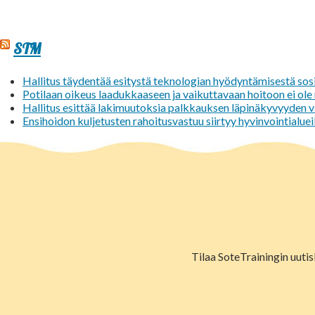
STM
Hallitus täydentää esitystä teknologian hyödyntämisestä sosi
Potilaan oikeus laadukkaaseen ja vaikuttavaan hoitoon ei ol
Hallitus esittää lakimuutoksia palkkauksen läpinäkyvyyden 
Ensihoidon kuljetusten rahoitusvastuu siirtyy hyvinvointialuei
Tilaa SoteTrainingin uutis