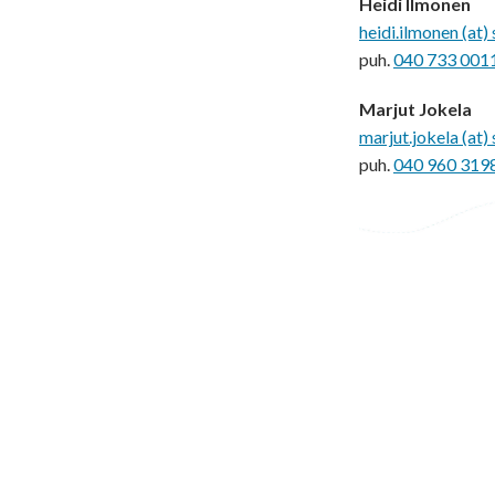
Heidi Ilmonen
heidi.ilmonen (at) 
puh.
040 733 001
Marjut Jokela
marjut.jokela (at) 
puh.
040 960 319