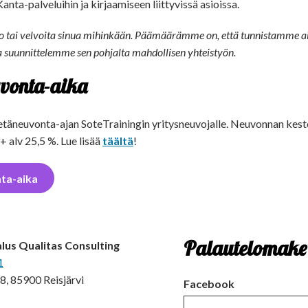
anta-palveluihin ja kirjaamiseen liittyvissä asioissa.
do tai velvoita sinua mihinkään. Päämäärämme on, että tunnistamme a
a suunnittelemme sen pohjalta mahdollisen yhteistyön.
vonta-aika
etäneuvonta-ajan SoteTrainingin yritysneuvojalle. Neuvonnan kest
+ alv 25,5 %. Lue lisää
täältä
!
ta-aika
Palautelomake
alus Qualitas Consulting
1
8, 85900 Reisjärvi
Facebook