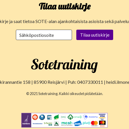
Tilaa uutiskirje
kirje ja saat tietoa SOTE-alan ajankohtaisista asioista sekä palve
lkirannantie 158 | 85900 Reisjärvi | Puh: 0407330011 | heidi.ilmon
© 2021 Sotetraining. Kaikki oikeudet pidätetään.