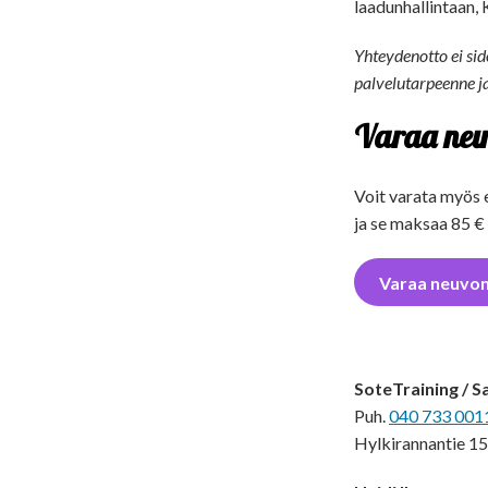
laadunhallintaan, K
Yhteydenotto ei si
palvelutarpeenne j
Varaa neu
Voit varata myös 
ja se maksaa 85 € 
Varaa neuvon
SoteTraining / S
Puh.
040 733 001
Hylkirannantie 15