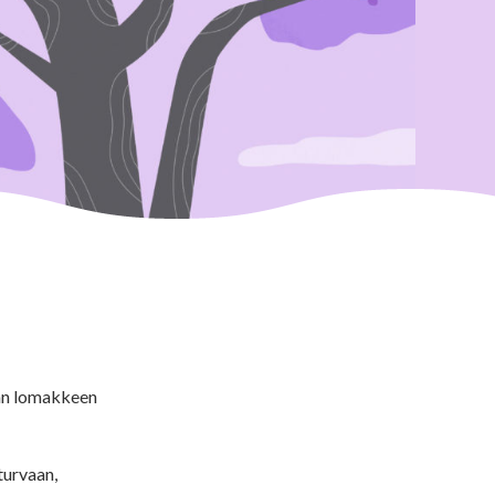
van lomakkeen
turvaan,