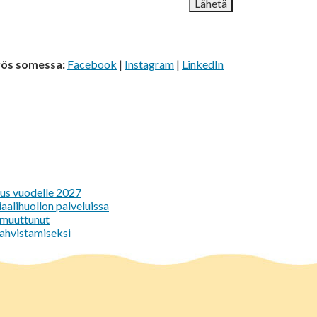
yös somessa:
Facebook
|
Instagram
|
LinkedIn
tus vuodelle 2027
aalihuollon palveluissa
e muuttunut
vahvistamiseksi