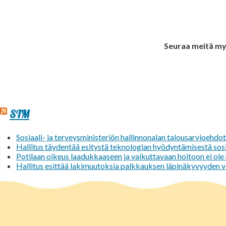
Seuraa meitä m
STM
Sosiaali- ja terveysministeriön hallinnonalan talousarvioehdo
Hallitus täydentää esitystä teknologian hyödyntämisestä sosi
Potilaan oikeus laadukkaaseen ja vaikuttavaan hoitoon ei ol
Hallitus esittää lakimuutoksia palkkauksen läpinäkyvyyden 