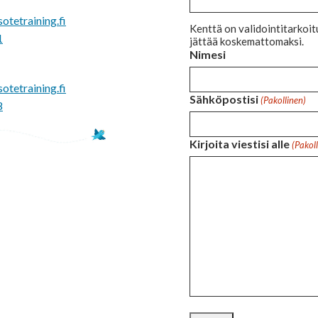
sotetraining.fi
Kenttä on validointitarkoitu
1
jättää koskemattomaksi.
Nimesi
sotetraining.fi
Sähköpostisi
(Pakollinen)
8
Kirjoita viestisi alle
(Pakol