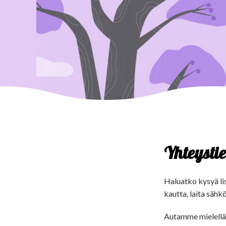
Yhteysti
Haluatko kysyä li
kautta, laita sähkö
Autamme mielelläm