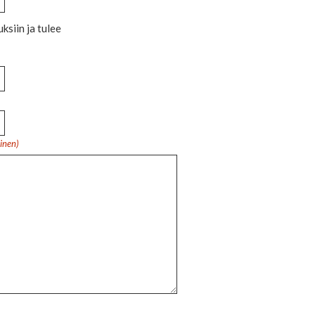
ksiin ja tulee
linen)