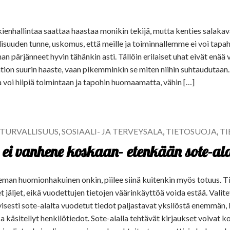
ienhallintaa saattaa haastaa monikin tekijä, mutta kenties salakava
llisuuden tunne, uskomus, että meille ja toiminnallemme ei voi tapa
 pärjänneet hyvin tähänkin asti. Tällöin erilaiset uhat eivät enää
ion suurin haaste, vaan pikemminkin se miten niihin suhtaudutaan.
 voi hiipiä toimintaan ja tapohin huomaamatta, vähin […]
TURVALLISUUS
,
SOSIAALI- JA TERVEYSALA
,
TIETOSUOJA
,
T
 ei vanhene koskaan- etenkään sote-al
eman huomionhakuinen onkin, piilee siinä kuitenkin myös totuus. T
t jäljet, eikä vuodettujen tietojen väärinkäyttöä voida estää. Valite
tyisesti sote-alalta vuodetut tiedot paljastavat yksilöstä enemmän,
 käsitellyt henkilötiedot. Sote-alalla tehtävät kirjaukset voivat k