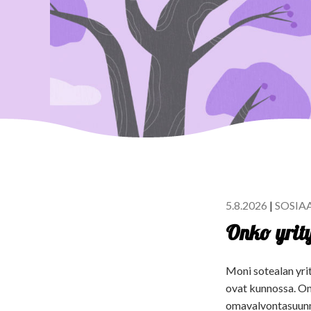
5.8.2026
|
SOSIAA
Onko yrity
Moni sotealan yrit
ovat kunnossa. On 
omavalvontasuunni