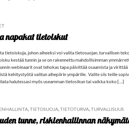
ET
sa napakat tietoiskut
 tietoiskuja, johon aiheeksi voi valita tietosuojan, turvallisen tek
oisku kestää tunnin ja se on rakennettu mahdollisimman ymmärrett
unnin webinaarit ovat tehokas tapa päivittää osaamista ja virittä
stä kehitystyötä valitun aihepiirin ympärille. Valite siis teille sopi
tilata halutessasi myös useamman tietosikun tai vaikka koko […]
IENHALLINTA
,
TIETOSUOJA
,
TIETOTURVA
,
TURVALLISUUS
uuden tunne, riskienhallinnan näkymät