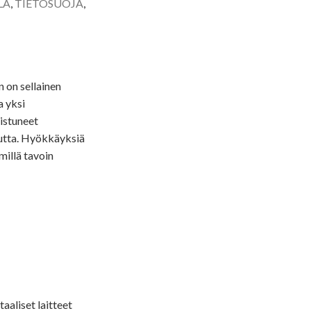
LA
,
TIETOSUOJA
,
n on sellainen
a yksi
istuneet
utta. Hyökkäyksiä
millä tavoin
aliset laitteet