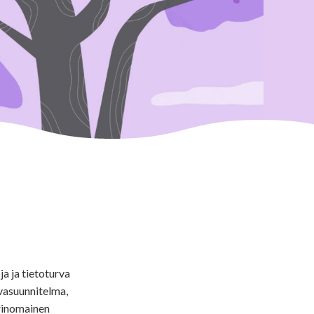
a ja tietoturva
rvasuunnitelma,
rinomainen