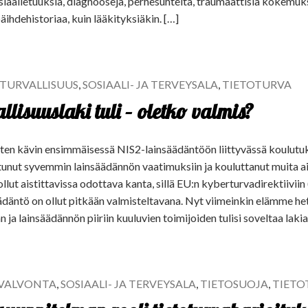
siaalietuuksia, diagnooseja, perhesuhteita, traumaattisia kokemuks
äihdehistoriaa, kuin lääkityksiäkin. […]
TURVALLISUUS
,
SOSIAALI- JA TERVEYSALA
,
TIETOTURVA
llisuuslaki tuli – oletko valmis?
sitten kävin ensimmäisessä NIS2-lainsäädäntöön liittyvässä koulutu
stunut syvemmin lainsäädännön vaatimuksiin ja kouluttanut muita a
llut aistittavissa odottava kanta, sillä EU:n kyberturvadirektiivii
ädäntö on ollut pitkään valmisteltavana. Nyt viimeinkin elämme hetk
 ja lainsäädännön piiriin kuuluvien toimijoiden tulisi soveltaa laki
VALVONTA
,
SOSIAALI- JA TERVEYSALA
,
TIETOSUOJA
,
TIETO