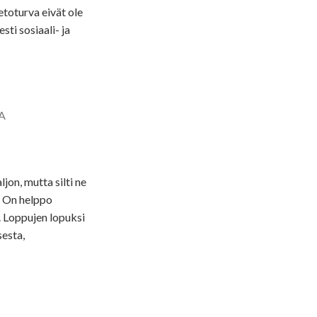
etoturva eivät ole
sti sosiaali- ja
A
jon, mutta silti ne
n. On helppo
a. Loppujen lopuksi
sesta,