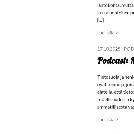
lähtökohta, mutta 
kertaluonteinen pro
[…]
Lue lisää >
17.10.2025
|
POD
Podcast: M
Tietosuoja ja henk
ovat teemoja, joit
ajatella, että tie
todellisuudessa k
ammatillisesta va
Lue lisää >