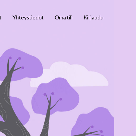
t
Yhteystiedot
Oma tili
Kirjaudu