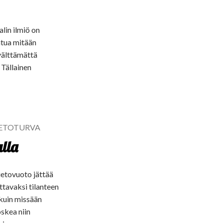
lin ilmiö on
htua mitään
 välttämättä
 Tällainen
IETOTURVA
alla
ietovuoto jättää
ttavaksi tilanteen
 kuin missään
oskea niin