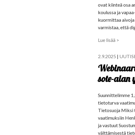
ovat kiinteä osa 
koulussa ja vapaa-
kuormittaa aivoja
varmistaa, että di
Lue lisää >
2.9.2025
|
UUTIS
Webinaari 
sote-alan y
Suunnittelimme 1,5
tietoturva vaatimu
Tietosuoja Miksi t
vaatimuksiin Henki
ja vastuut Suostum
välttämisestä tiet