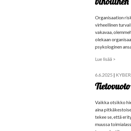
vihollinen
Organisaation risk
virheellinen turva
vakavaa, olemmehan
olekaan organisaat
psykologinen ansa
Lue lisää >
6.6.2025
|
KYBER
Tietovuoto
Vaikka otsikko hi
aina pitkäkestoise
tekee se, että eri
muussa toimialassa