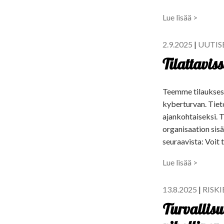
Lue lisää >
2.9.2025
|
UUTIS
Tilattavis
Teemme tilauksesta
kyberturvan. Tiet
ajankohtaiseksi. T
organisaation sisäi
seuraavista: Voit 
Lue lisää >
13.8.2025
|
RISK
Turvallis