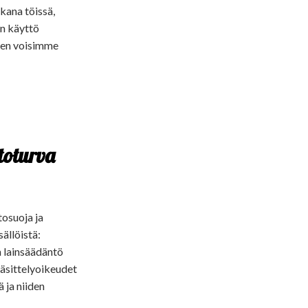
kana töissä,
en käyttö
iten voisimme
toturva
tosuoja ja
ällöistä:
an lainsäädäntö
käsittelyoikeudet
 ja niiden