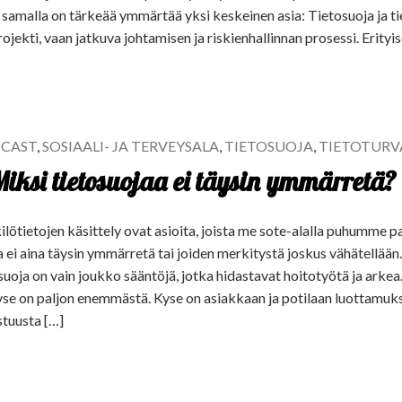
samalla on tärkeää ymmärtää yksi keskeinen asia: Tietosuoja ja ti
jekti, vaan jatkuva johtamisen ja riskienhallinnan prosessi. Erityise
CAST
,
SOSIAALI- JA TERVEYSALA
,
TIETOSUOJA
,
TIETOTURV
iksi tietosuojaa ei täysin ymmärretä?
ilötietojen käsittely ovat asioita, joista me sote-alalla puhumme pal
a ei aina täysin ymmärretä tai joiden merkitystä joskus vähätellää
tosuoja on vain joukko sääntöjä, jotka hidastavat hoitotyötä ja arke
yse on paljon enemmästä. Kyse on asiakkaan ja potilaan luottamuk
stuusta […]