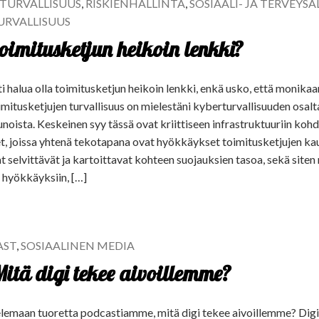
TURVALLISUUS
,
RISKIENHALLINTA
,
SOSIAALI- JA TERVEYSA
URVALLISUUS
toimitusketjun heikoin lenkki?
 halua olla toimitusketjun heikoin lenkki, enkä usko, että monikaa
imitusketjujen turvallisuus on mielestäni kyberturvallisuuden osalt
oista. Keskeinen syy tässä ovat kriittiseen infrastruktuuriin kohd
 joissa yhtenä tekotapana ovat hyökkäykset toimitusketjujen ka
at selvittävät ja kartoittavat kohteen suojauksien tasoa, sekä siten 
 hyökkäyksiin, […]
AST
,
SOSIAALINEN MEDIA
itä digi tekee aivoillemme?
lemaan tuoretta podcastiamme, mitä digi tekee aivoillemme? Digita