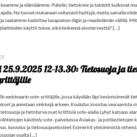
arkeamme ja elämäämme. Puhelin, tietokone ja tabletit kulkevat mu
ajalla. Ne tuovat mukanaan valtavasti hyötyjä, mutta samalla niid
 ja saatamme kadottaa tasapainon digin ja reaalielämän välillä. M
gilaitteiden käyttö tukee, eikä heikennä aivoterveyttä? […]
ET
25.9.2025 12-13.30: Tietosuoja ja tie
rittäjille
h webinaarin sote-yrittäjille, jossa käydään läpi keskeisimmät tie
kset ja annetaan vinkkejä arkeen. Koulutus koostuu seuraavista sis
ietosuoja ja tietoturva ovat kriittisiä sote-alalla Lyhyt katsaus al
lötietojen käsittely sote- palveluissa Asiakas- ja potilastietojen 
us, luovutus ja tietosuojaselosteet Esimerkit yleisimmistä virheistä
osuojan osalta […]