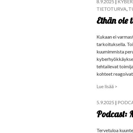
8.9.2025
|
KYBER
TIETOTURVA
,
T
Ethän ole 
Kukaan ei varmasti
tarkoituksella. To
kuumimmista perun
kyberhyökkäykset,
tehtailevat toimij
kohteet reagoivat
Lue lisää >
5.9.2025
|
PODC
Podcast: M
Tervetuloa kuunte