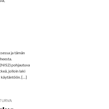
ia,
ksessa ja tämän
iheesta.
n (NIS2) pohjautuva
eä, jolloin laki
a käytäntöön. […]
TURVA