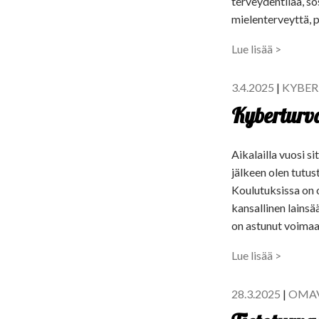
terveydentilaa, so
mielenterveyttä, p
Lue lisää >
3.4.2025
|
KYBER
Kyberturva
Aikalailla vuosi 
jälkeen olen tutu
Koulutuksissa on o
kansallinen lainsä
on astunut voimaan
Lue lisää >
28.3.2025
|
OMA