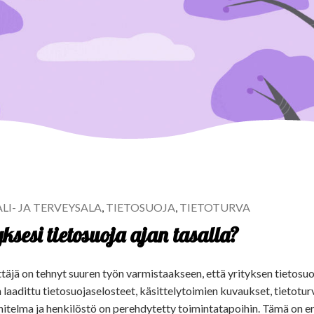
LI- JA TERVEYSALA
,
TIETOSUOJA
,
TIETOTURVA
ksesi tietosuoja ajan tasalla?
täjä on tehnyt suuren työn varmistaakseen, että yrityksen tietosuoj
laadittu tietosuojaselosteet, käsittelytoimien kuvaukset, tietotu
telma ja henkilöstö on perehdytetty toimintatapoihin. Tämä on e