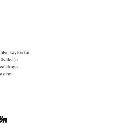
oälyn käytön tai
äväksi ja
ä vaikkapa
va aihe
ön