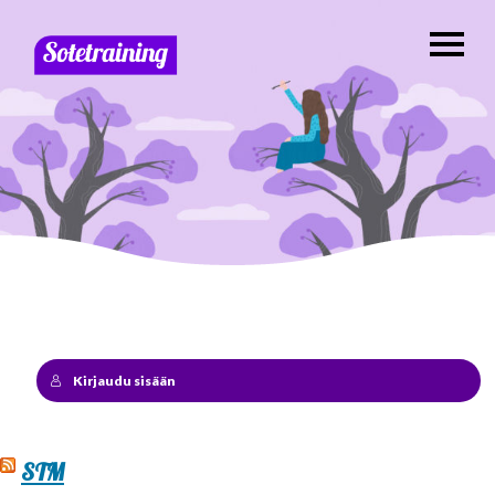
Kirjaudu sisään
STM