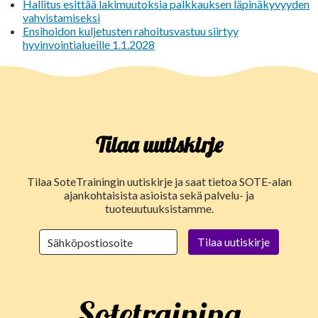
Hallitus esittää lakimuutoksia palkkauksen läpinäkyvyyden
vahvistamiseksi
Ensihoidon kuljetusten rahoitusvastuu siirtyy
hyvinvointialueille 1.1.2028
Tilaa uutiskirje
Tilaa SoteTrainingin uutiskirje ja saat tietoa SOTE-alan
ajankohtaisista asioista sekä palvelu- ja
tuoteuutuuksistamme.