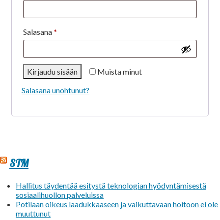
Vaaditaan
Salasana
*
Kirjaudu sisään
Muista minut
Salasana unohtunut?
STM
Hallitus täydentää esitystä teknologian hyödyntämisestä
sosiaalihuollon palveluissa
Potilaan oikeus laadukkaaseen ja vaikuttavaan hoitoon ei ole
muuttunut