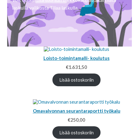
laskulla valikosta Tilaa laskulla.
Loisto-toimintamalli- koulutus
€
1.631,50
Lisää ostoskoriin
Omavalvonnan seurantaraportti työkalu
€
250,00
Lisää ostoskoriin