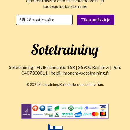
ajankohtaisista asioista sekä palvelu- ja
tuoteuutuuksistamme.
Sotetraining | Hylkirannantie 158 | 85900 Reisjärvi | Puh:
0407330011 | heidi.ilmonen@sotetraining.fi
© 2021 Sotetraining. Kaikki oikeudet pidätetään.