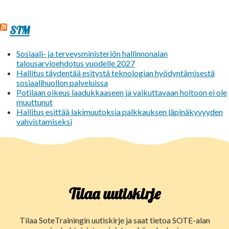
STM
Sosiaali- ja terveysministeriön hallinnonalan
talousarvioehdotus vuodelle 2027
Hallitus täydentää esitystä teknologian hyödyntämisestä
sosiaalihuollon palveluissa
Potilaan oikeus laadukkaaseen ja vaikuttavaan hoitoon ei ole
muuttunut
Hallitus esittää lakimuutoksia palkkauksen läpinäkyvyyden
vahvistamiseksi
Tilaa uutiskirje
Tilaa SoteTrainingin uutiskirje ja saat tietoa SOTE-alan