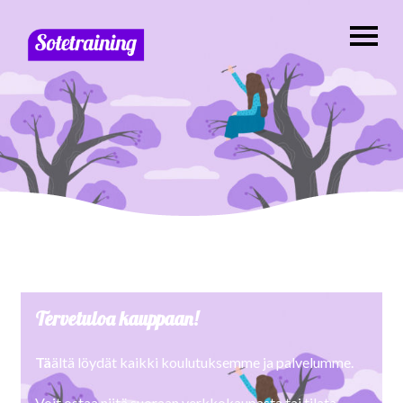
Tervetuloa kauppaan!
Tä
ältä löydät kaikki koulutuksemme ja palvelumme.
Voit ostaa niitä suoraan verkkokaupasta tai tilata