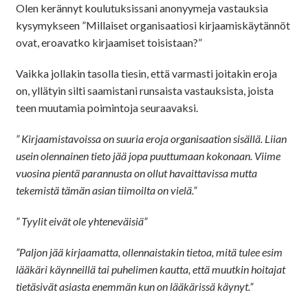
Olen kerännyt koulutuksissani anonyymeja vastauksia
kysymykseen ”Millaiset organisaatiosi kirjaamiskäytännöt
ovat, eroavatko kirjaamiset toisistaan?”
Vaikka jollakin tasolla tiesin, että varmasti joitakin eroja
on, yllätyin silti saamistani runsaista vastauksista, joista
teen muutamia poimintoja seuraavaksi.
” Kirjaamistavoissa on suuria eroja organisaation sisällä. Liian
usein olennainen tieto jää jopa puuttumaan kokonaan. Viime
vuosina pientä parannusta on ollut havaittavissa mutta
tekemistä tämän asian tiimoilta on vielä.”
” Tyylit eivät ole yhteneväisiä”
”Paljon jää kirjaamatta, ollennaistakin tietoa, mitä tulee esim
lääkäri käynneillä tai puhelimen kautta, että muutkin hoitajat
tietäsivät asiasta enemmän kun on lääkärissä käynyt.”