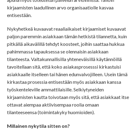
kirjaamisten laadullinen arvo organisaatiolle kasvaa
entisestään.
Nykyhetkeä kuvaavat reaaliaikaiset kirjaamiset kuvaavat
paljon paremmin asiakkaan tämän hetkistä tilannetta, kuin
pitkällä aikavälillä tehdyt koosteet, joihin saattaa hukkua
pahimmassa tapauksessa se olennaisin asiakkaan
tilanteesta. Valtakunnallisilla yhteneväisillä käytännöillä
tavoitellaan sitä, että koko asiakasprosesssi kirkastuisi
asiakkaalle itselleen tai hänen edunvalvojilleen. Usein tämä
kirkastaa prosessia entisestään myös asiakkaan kanssa
työskenteleville ammattilaisille. Selkiytyneiden
kirjaamisten kautta toivotaan myös sitä, että asiakkaat itse
ottavat aiempaa aktiivisempaa roolia omaan
tilanteeseensa (toimintakyky huomioiden).
Millainen nykytila sitten on?