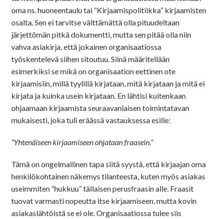
oma ns. huoneentaulu tai ”Kirjaamispolitiikka” kirjaamisten
osalta. Sen ei tarvitse välttämättä olla pituudeltaan
järjettömän pitkä dokumentti, mutta sen pitää olla niin
vahva asiakirja, että jokainen organisaatiossa
työskentelevä siihen sitoutuu. Siinä määritellään
esimerkiksi se mikä on organisaation eettinen ote
kirjaamisiin, millä tyylillä kirjataan, mitä kirjataan ja mitä ei
kirjata ja kuinka usein kirjataan. En lähtisi kuitenkaan
ohjaamaan kirjaamista seuraavanlaisen toimintatavan
mukaisesti, joka tuli eräässä vastauksessa esille:
”Yhtenäiseen kirjaamiseen ohjataan fraasein.”
Tämä on ongelmallinen tapa siitä syystä, että kirjaajan oma
henkilökohtainen näkemys tilanteesta, kuten myös asiakas
useimmiten ”hukkuu” tällaisen perusfraasin alle. Fraasit
tuovat varmasti nopeutta itse kirjaamiseen, mutta kovin
asiakaslähtöistä se ei ole. Organisaatiossa tulee siis