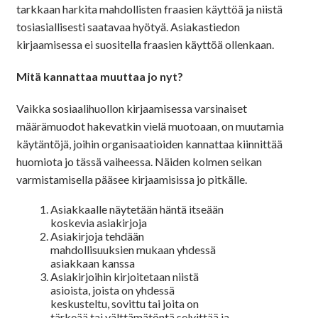
tarkkaan harkita mahdollisten fraasien käyttöä ja niistä
tosiasiallisesti saatavaa hyötyä. Asiakastiedon
kirjaamisessa ei suositella fraasien käyttöä ollenkaan.
Mitä kannattaa muuttaa jo nyt?
Vaikka sosiaalihuollon kirjaamisessa varsinaiset
määrämuodot hakevatkin vielä muotoaan, on muutamia
käytäntöjä, joihin organisaatioiden kannattaa kiinnittää
huomiota jo tässä vaiheessa. Näiden kolmen seikan
varmistamisella pääsee kirjaamisissa jo pitkälle.
Asiakkaalle näytetään häntä itseään
koskevia asiakirjoja
Asiakirjoja tehdään
mahdollisuuksien mukaan yhdessä
asiakkaan kanssa
Asiakirjoihin kirjoitetaan niistä
asioista, joista on yhdessä
keskusteltu, sovittu tai joita on
tärkeää tai välttämätöntä selvittää ja