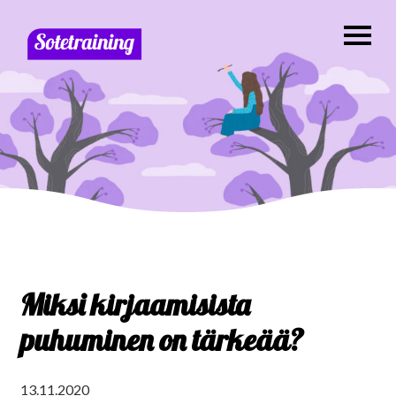
Miksi kirjaamisista
puhuminen on tärkeää?
13.11.2020