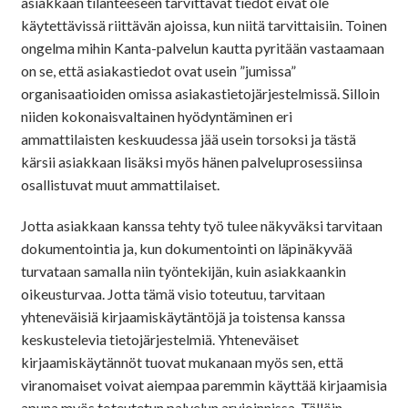
asiakkaan tilanteeseen tarvittavat tiedot eivät ole
käytettävissä riittävän ajoissa, kun niitä tarvittaisiin. Toinen
ongelma mihin Kanta-palvelun kautta pyritään vastaamaan
on se, että asiakastiedot ovat usein ”jumissa”
organisaatioiden omissa asiakastietojärjestelmissä. Silloin
niiden kokonaisvaltainen hyödyntäminen eri
ammattilaisten keskuudessa jää usein torsoksi ja tästä
kärsii asiakkaan lisäksi myös hänen palveluprosessiinsa
osallistuvat muut ammattilaiset.
Jotta asiakkaan kanssa tehty työ tulee näkyväksi tarvitaan
dokumentointia ja, kun dokumentointi on läpinäkyvää
turvataan samalla niin työntekijän, kuin asiakkaankin
oikeusturvaa. Jotta tämä visio toteutuu, tarvitaan
yhteneväisiä kirjaamiskäytäntöjä ja toistensa kanssa
keskustelevia tietojärjestelmiä. Yhteneväiset
kirjaamiskäytännöt tuovat mukanaan myös sen, että
viranomaiset voivat aiempaa paremmin käyttää kirjaamisia
apuna myös toteutetun palvelun arvioinnissa. Tällöin