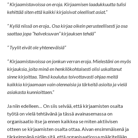
” Kirjaamistavoissa on eroja. Kirjaamisen laadukkuutta tulisi
kehittää siten että kaikki kirjaisivat oleelliset asiat.”
” Kyllä niissä on eroja.. Osa kirjaa oikein perusteellisesti ja osa
saattaa jopa ”halveksuvan” kirjauksen tehdä”
” Tyylit eivät ole yhteneväisiä”
” Kirjaamistavoissa on jonkun verran eroja. Mielestäni on myös
kirjauksia, joita minä en henkilökohtaisesti olisi uskaltanut
sinne kirjoittaa. Tämä koulutus toivottavasti ohjaa meitä
kaikkia kirjaamaan vain olennaisia ja tärkeitä asioita ja vielä
asiakasta kunnioittaen.”
Ja niin edelleen… On siis selvää, että kirjaamisten osalta
työtä on vielä tehtävänä ja tässä avainasemassa on
organisaatio itse ja ennen kaikkea se miten aktiivisen
otteen se kirjaamisten osalta ottaa. Aivan ensimmäisenä ja
tärkeimpänä pidän sitä, että organisaatiossa määritellään