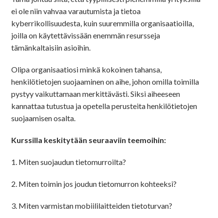
ei ole niin vahvaa varautumista ja tietoa
kyberrikollisuudesta, kuin suuremmilla organisaatioilla,
joilla on käytettävissään enemmän resursseja
tämänkaltaisiin asioihin.
Olipa organisaatiosi minkä kokoinen tahansa,
henkilötietojen suojaaminen on aihe, johon omilla toimilla
pystyy vaikuttamaan merkittävästi. Siksi aiheeseen
kannattaa tutustua ja opetella perusteita henkilötietojen
suojaamisen osalta.
Kurssilla keskitytään seuraaviin teemoihin:
1. Miten suojaudun tietomurroilta?
2. Miten toimin jos joudun tietomurron kohteeksi?
3. Miten varmistan mobiililaitteiden tietoturvan?