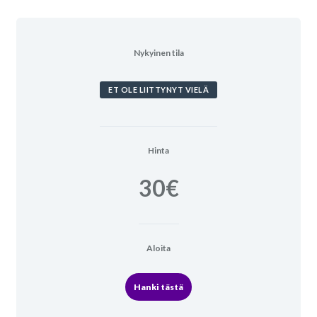
Nykyinen tila
ET OLE LIITTYNYT VIELÄ
Hinta
30€
Aloita
Hanki tästä