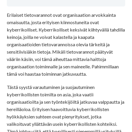
Erilaiset tietovarannot ovat organisaation arvokkainta
omaisuutta, josta erityisen kiinnostuneita ovat
kyberrikolliset. Kyberrikolliset keksivät kiihtyvällä tahdilla
keinoja, joilla ne voivat kalastella ja kaapata
organisaatioiden tietovarannoissa olevia tärkeitä ja
sensitiivisiäkin tietoja. Mikäli tietovarannot päätyvät
vääriin käsiin, voi tämä aiheuttaa mittavia haittoja
organisaation toiminnalle ja sen maineelle. Pahimmillaan
tämä voi haastaa toiminnan jatkuvuutta.
Tästä syystä varautuminen ja suojautuminen
kyberrikollisten toimilta on asia, joka vaatii
organisaatioilta ja sen työntekijöiltä jatkuvaa valppautta ja
hereilläoloa. Erityisen haavoittuvia kyberrikollisten
hyökkäyksien suhteen ovat pienyritykset, jotka
valikoituvat yllättävän usein kyberrikollisten kohteiksi.
Tämä johtuu siitä, että tyypillisesti pienemmillä yrityksillä