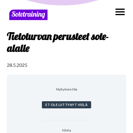
Tietoturvan perusteet sote-
alalle
28.5.2025
Nykyinen tila
ET OLE LIITTYNYT VIELÄ
Hinta