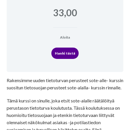
33,00
Aloita
Hanki tästä
Rakensimme uuden tietoturvan perusteet sote-alle- kurssin
suositun tietosuojan perusteet sote-alalla- kurssin rinnalle.
Tämä kurssi on sinulle, joka etsit sote-alalle räätälöityä
perustason tietoturva koulutusta. Tässä koulutuksessa on
huomioitu tietosuojaan ja etenkin tietoturvaan liittyvät
olennaiset näkökulmat asiakas -ja potilastiedon
suojaamisen ja turvallisen käsittelyn osalta. Siinä