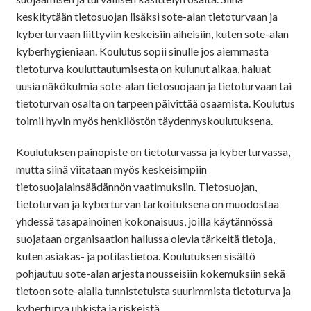
keskitytään tietosuojan lisäksi sote-alan tietoturvaan ja
kyberturvaan liittyviin keskeisiin aiheisiin, kuten sote-alan
kyberhygieniaan. Koulutus sopii sinulle jos aiemmasta
tietoturva kouluttautumisesta on kulunut aikaa, haluat
uusia näkökulmia sote-alan tietosuojaan ja tietoturvaan tai
tietoturvan osalta on tarpeen päivittää osaamista. Koulutus
toimii hyvin myös henkilöstön täydennyskoulutuksena.
Koulutuksen painopiste on tietoturvassa ja kyberturvassa,
mutta siinä viitataan myös keskeisimpiin
tietosuojalainsäädännön vaatimuksiin. Tietosuojan,
tietoturvan ja kyberturvan tarkoituksena on muodostaa
yhdessä tasapainoinen kokonaisuus, joilla käytännössä
suojataan organisaation hallussa olevia tärkeitä tietoja,
kuten asiakas- ja potilastietoa. Koulutuksen sisältö
pohjautuu sote-alan arjesta nousseisiin kokemuksiin sekä
tietoon sote-alalla tunnistetuista suurimmista tietoturva ja
kyberturva uhkista ja riskeistä.