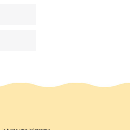
lu- ja tuoteuutuuksistamme.