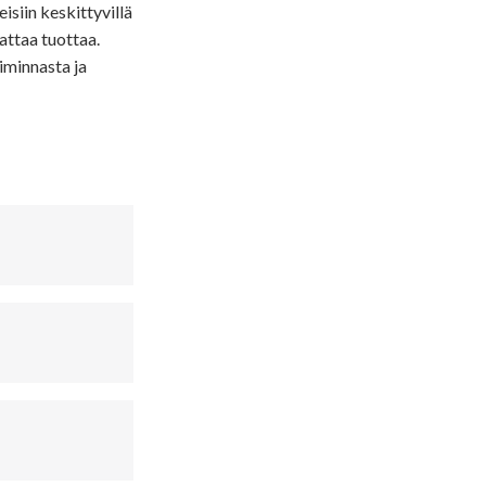
siin keskittyvillä
attaa tuottaa.
iminnasta ja