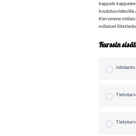
kappale kappaleelt
koulutusvideoilla
Kerromme millaisia
millaiset liitetie
Kurssin sisäl
Johdanto 
Tietoturv
Tietoturv