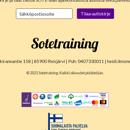
lkirannantie 158 | 85900 Reisjärvi | Puh: 0407330011 | heidi.ilmon
© 2021 Sotetraining. Kaikki oikeudet pidätetään.