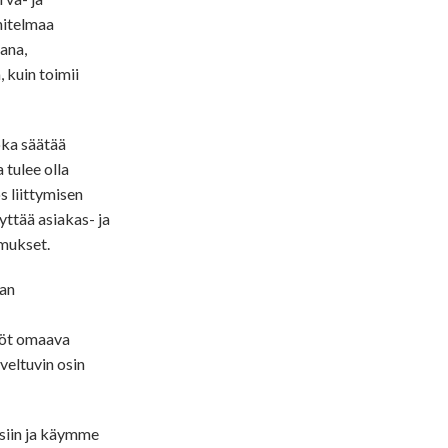
nnitelmaa
ana,
 kuin toimii
oka säätää
 tulee olla
s liittymisen
yttää asiakas- ja
imukset.
van
llöt omaava
veltuvin osin
isiin ja käymme