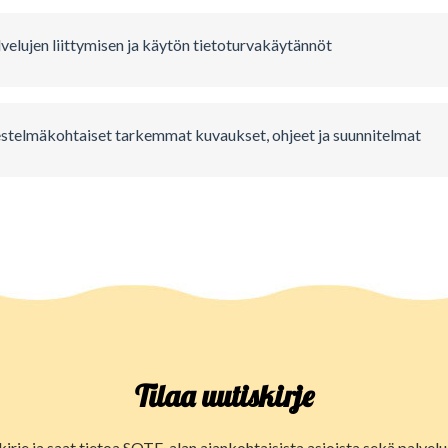
velujen liittymisen ja käytön tietoturvakäytännöt
estelmäkohtaiset tarkemmat kuvaukset, ohjeet ja suunnitelmat
Tilaa uutiskirje
kirje ja saat tietoa SOTE-alan ajankohtaisista asioista sekä palve