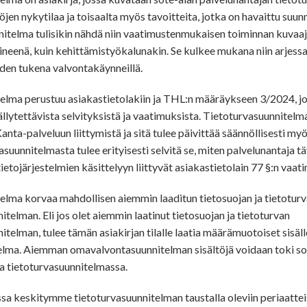
jen nykytilaa ja toisaalta myös tavoitteita, jotka on havaittu suu
nnitelma tulisikin nähdä niin vaatimustenmukaisen toiminnan kuvaaj
neenä, kuin kehittämistyökalunakin. Se kulkee mukana niin arjessa,
uden tukena valvontakäynneillä.
elma perustuu asiakastietolakiin ja THL:n määräykseen 3/2024, j
llytettävista selvityksistä ja vaatimuksista. Tietoturvasuunnitelma
anta-palveluun liittymistä ja sitä tulee päivittää säännöllisesti myö
asuunnitelmasta tulee erityisesti selvitä se, miten palvelunantaja tä
tietojärjestelmien käsittelyyn liittyvät asiakastietolain 77 §:n vaat
elma korvaa mahdollisen aiemmin laaditun tietosuojan ja tietotur
elman. Eli jos olet aiemmin laatinut tietosuojan ja tietoturvan
telman, tulee tämän asiakirjan tilalle laatia määrämuotoiset sisä
elma. Aiemman omavalvontasuunnitelman sisältöjä voidaan toki so
 tietoturvasuunnitelmassa.
sa keskitymme tietoturvasuunnitelman taustalla oleviin periaatte