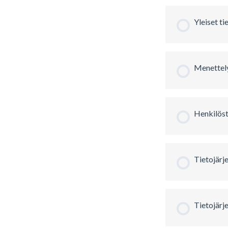
Yleiset t
Menettely
Henkilöst
Tietojärj
Tietojärj