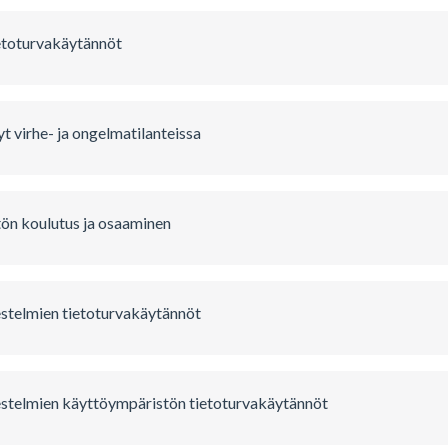
ietoturvakäytännöt
t virhe- ja ongelmatilanteissa
ön koulutus ja osaaminen
estelmien tietoturvakäytännöt
estelmien käyttöympäristön tietoturvakäytännöt