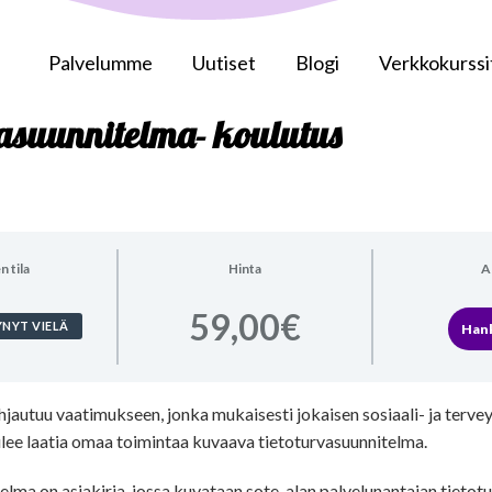
Palvelumme
Uutiset
Blogi
Verkkokurssi
vasuunnitelma- koulutus
 tila
Hinta
A
59,00€
YNYT VIELÄ
Hank
jautuu vaatimukseen, jonka mukaisesti jokaisen sosiaali- ja terve
ulee laatia omaa toimintaa kuvaava tietoturvasuunnitelma.
lma on asiakirja, jossa kuvataan sote-alan palvelunantajan tietotu