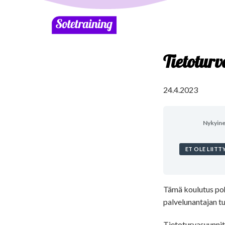
Tietotur
24.4.2023
Nykyinen
ET OLE LIITT
Tämä koulutus poh
palvelunantajan t
Tietoturvasuunnite