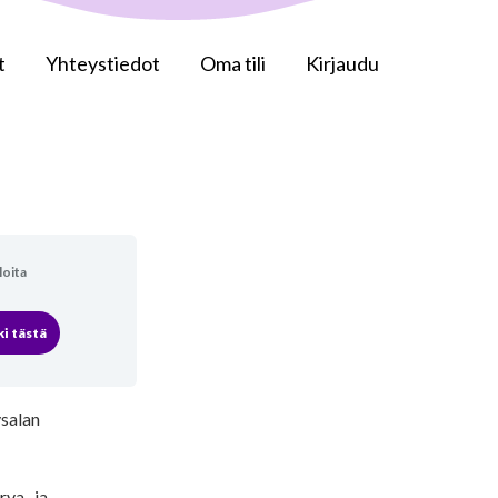
t
Yhteystiedot
Oma tili
Kirjaudu
loita
i tästä
ysalan
rva- ja