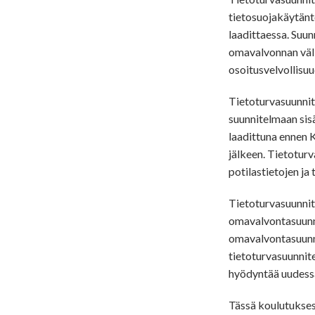
tietosuojakäytäntö
laadittaessa. Suu
omavalvonnan väli
osoitusvelvollisu
Tietoturvasuunnit
suunnitelmaan sisä
laadittuna ennen K
jälkeen. Tietoturv
potilastietojen ja 
Tietoturvasuunnit
omavalvontasuunnit
omavalvontasuunni
tietoturvasuunnit
hyödyntää uudessa
Tässä koulutukses