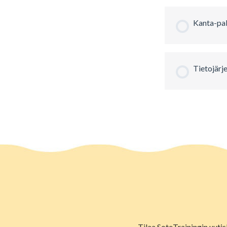
Kanta-pal
Tietojärj
Tilaa SoteTrainingin uutis