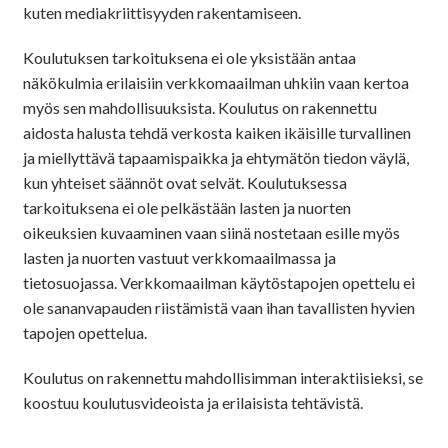
kuten mediakriittisyyden rakentamiseen.
Koulutuksen tarkoituksena ei ole yksistään antaa
näkökulmia erilaisiin verkkomaailman uhkiin vaan kertoa
myös sen mahdollisuuksista. Koulutus on rakennettu
aidosta halusta tehdä verkosta kaiken ikäisille turvallinen
ja miellyttävä tapaamispaikka ja ehtymätön tiedon väylä,
kun yhteiset säännöt ovat selvät. Koulutuksessa
tarkoituksena ei ole pelkästään lasten ja nuorten
oikeuksien kuvaaminen vaan siinä nostetaan esille myös
lasten ja nuorten vastuut verkkomaailmassa ja
tietosuojassa. Verkkomaailman käytöstapojen opettelu ei
ole sananvapauden riistämistä vaan ihan tavallisten hyvien
tapojen opettelua.
Koulutus on rakennettu mahdollisimman interaktiisieksi, se
koostuu koulutusvideoista ja erilaisista tehtävistä.