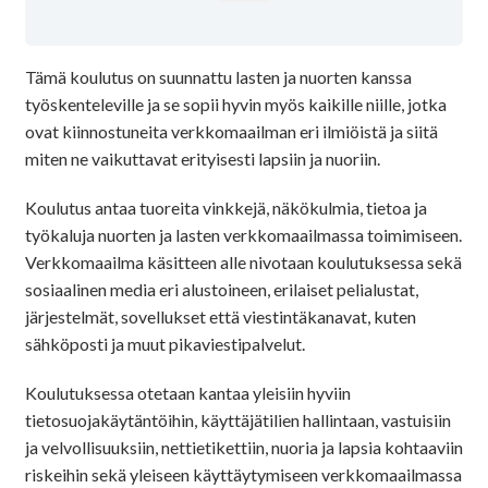
Tämä koulutus on suunnattu lasten ja nuorten kanssa
työskenteleville ja se sopii hyvin myös kaikille niille, jotka
ovat kiinnostuneita verkkomaailman eri ilmiöistä ja siitä
miten ne vaikuttavat erityisesti lapsiin ja nuoriin.
Koulutus antaa tuoreita vinkkejä, näkökulmia, tietoa ja
työkaluja nuorten ja lasten verkkomaailmassa toimimiseen.
Verkkomaailma käsitteen alle nivotaan koulutuksessa sekä
sosiaalinen media eri alustoineen, erilaiset pelialustat,
järjestelmät, sovellukset että viestintäkanavat, kuten
sähköposti ja muut pikaviestipalvelut.
Koulutuksessa otetaan kantaa yleisiin hyviin
tietosuojakäytäntöihin, käyttäjätilien hallintaan, vastuisiin
ja velvollisuuksiin, nettietikettiin, nuoria ja lapsia kohtaaviin
riskeihin sekä yleiseen käyttäytymiseen verkkomaailmassa