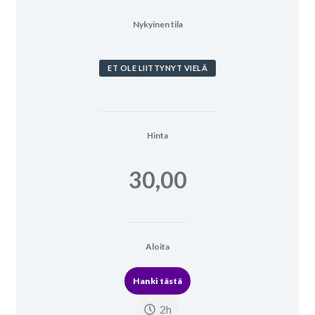
Nykyinen tila
ET OLE LIITTYNYT VIELÄ
Hinta
30,00
Aloita
Hanki tästä
2h