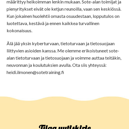
määrittyy heikoimman lenkin mukaan. Sote-alan toimijat ja
pienyritykset eivät ole ketjun reunoilla, vaan sen keskiössä.
Kun jokainen huolehtii omasta osuudestaan, lopputulos on
luotettava, kestävä ja ennen kaikkea turvallinen
kokonaisuus.
Älä jää yksin kyberturvaan, tietoturvaan ja tietosuojaan
liittyvien asioiden kanssa. Me olemme erikoistuneet sote-
alan tietoturvaan ja tietosuojaan ja voimme auttaa teitäkin,
neuvonnan ja koulutuksien avulla. Ota siis yhteyssä:
heidi.ilmonen@sotetraining.fi
Tilaa uutiskirje