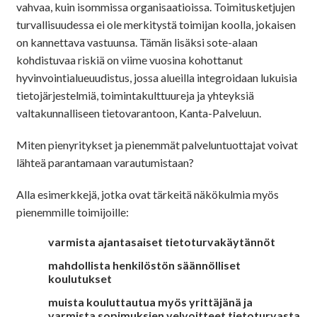
vahvaa, kuin isommissa organisaatioissa. Toimitusketjujen
turvallisuudessa ei ole merkitystä toimijan koolla, jokaisen
on kannettava vastuunsa. Tämän lisäksi sote-alaan
kohdistuvaa riskiä on viime vuosina kohottanut
hyvinvointialueuudistus, jossa alueilla integroidaan lukuisia
tietojärjestelmiä, toimintakulttuureja ja yhteyksiä
valtakunnalliseen tietovarantoon, Kanta-Palveluun.
Miten pienyritykset ja pienemmät palveluntuottajat voivat
lähteä parantamaan varautumistaan?
Alla esimerkkejä, jotka ovat tärkeitä näkökulmia myös
pienemmille toimijoille:
varmista ajantasaiset tietoturvakäytännöt
mahdollista henkilöstön säännölliset
koulutukset
muista kouluttautua myös yrittäjänä ja
varmista sopimuksien velvoitteet tietoturvasta