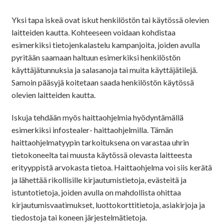
Yksi tapa iskeä ovat iskut henkilöstön tai käytössä olevien
laitteiden kautta. Kohteeseen voidaan kohdistaa
esimerkiksi tietojenkalastelu kampanjoita, joiden avulla
pyritään saamaan haltuun esimerkiksi henkilöstön
käyttäjätunnuksia ja salasanoja tai muita käyttäjätilejä.
Samoin pääsyjä koitetaan saada henkilöstön käytössä
olevien laitteiden kautta.
Iskuja tehdään myös haittaohjelmia hyödyntämällä
esimerkiksi infostealer- haittaohjelmilla. Tämän
haittaohjelmatyypin tarkoituksena on varastaa uhrin
tietokoneelta tai muusta käytössä olevasta laitteesta
erityyppistä arvokasta tietoa. Haittaohjelma voi siis kerätä
ja lähettää rikollisille kirjautumistietoja, evästeitä ja
istuntotietoja, joiden avulla on mahdollista ohittaa
kirjautumisvaatimukset, luottokorttitietoja, asiakirjoja ja
tiedostoja tai koneen järjestelmätietoja.