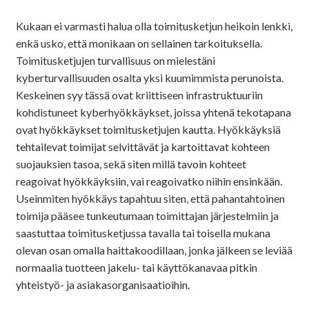
Kukaan ei varmasti halua olla toimitusketjun heikoin lenkki,
enkä usko, että monikaan on sellainen tarkoituksella.
Toimitusketjujen turvallisuus on mielestäni
kyberturvallisuuden osalta yksi kuumimmista perunoista.
Keskeinen syy tässä ovat kriittiseen infrastruktuuriin
kohdistuneet kyberhyökkäykset, joissa yhtenä tekotapana
ovat hyökkäykset toimitusketjujen kautta. Hyökkäyksiä
tehtailevat toimijat selvittävät ja kartoittavat kohteen
suojauksien tasoa, sekä siten millä tavoin kohteet
reagoivat hyökkäyksiin, vai reagoivatko niihin ensinkään.
Useinmiten hyökkäys tapahtuu siten, että pahantahtoinen
toimija pääsee tunkeutumaan toimittajan järjestelmiin ja
saastuttaa toimitusketjussa tavalla tai toisella mukana
olevan osan omalla haittakoodillaan, jonka jälkeen se leviää
normaalia tuotteen jakelu- tai käyttökanavaa pitkin
yhteistyö- ja asiakasorganisaatioihin.