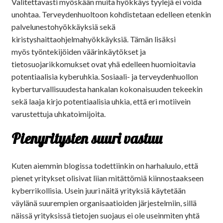
Valitettavasti myöskään muita hyökkäys tyylejä ei voida
unohtaa. Terveydenhuoltoon kohdistetaan edelleen etenkin
palvelunestohyökkäyksiä sekä
kiristyshaittaohjelmahyökkäyksiä. Tämän lisäksi
myös työntekijöiden väärinkäytökset ja
tietosuojarikkomukset ovat yhä edelleen huomioitavia
potentiaalisia kyberuhkia. Sosiaali- ja terveydenhuollon
kyberturvallisuudesta hankalan kokonaisuuden tekeekin
sekä laaja kirjo potentiaalisia uhkia, että eri motiivein
varustettuja uhkatoimijoita.
Pienyritysten suuri vastuu
Kuten aiemmin blogissa todettiinkin on harhaluulo, että
pienet yritykset olisivat liian mitättömiä kiinnostaakseen
kyberrikollisia. Usein juuri näitä yrityksiä käytetään
väylänä suurempien organisaatioiden järjestelmiin, sillä
näissä yrityksissä tietojen suojaus ei ole useinmiten yhtä