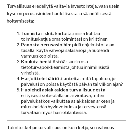
Turvallisuus ei edellytä valtavia investointeja, vaan usein
kyse on perusasioiden huolellisesta ja säännöllisestä
hoitamisesta:
Tunnista riskit
: kartoita, missä kohtaa
toimitusketjua oma toimintasi on kriittinen.
Panosta perusasioihin
: pidä ohjelmistot ajan
tasalla, käytä vahvoja salasanoja ja huolehdi
varmuuskopioista.
Kouluta henkilöstöä
: suurin osa
tietoturvapoikkeamista johtuu inhimillisistä
virheistä.
Harjoittele häiriötilanteita
: mitä tapahtuu, jos
palvelusi on poissa käytöstä päivän tai viikon ajan?
Huolehdi asiakkaiden turvallisuudesta
:
erityisesti sote-alalla on arvioitava, miten
palvelukatkos vaikuttaa asiakkaiden arkeen ja
miten heidän hyvinvointinsa ja terveytensä
turvataan myös häiriötilanteissa.
Toimitusketjun turvallisuus on kuin ketju, sen vahvuus