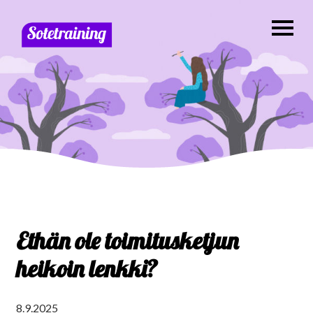
Ethän ole toimitusketjun
heikoin lenkki?
8.9.2025