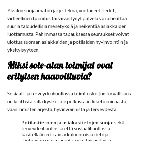
Yksikin suojaamaton järjestelmä, vuotaneet tiedot,
virheellinen toimitus tai viivästynyt palvelu voi aiheuttaa
suuria taloudellisia menetyksiä ja heikentää asiakkaiden
luottamusta. Pahimmassa tapauksessa seuraukset voivat
ulottua suoraan asiakkaiden ja potilaiden hyvinvointiin ja
yksityisyyteen.
Miksi sote-alan toimijat ovat
erityisen haavoittuvia?
Sosiaali- ja terveydenhuollossa toimitusketjun turvallisuus
on kriittistä, sillä kyse ei ole pelkästään liiketoiminnasta,
vaan ihmisten arjesta, hyvinvoinnista ja terveydestä.
Potilastietojen ja asiakastietojen suoja
: sekä
terveydenhuollossa että sosiaalihuollossa
käsitellään erittäin arkaluontoisia tietoja.
Tietovuoto voi vaarantaa yksityisyyden ja