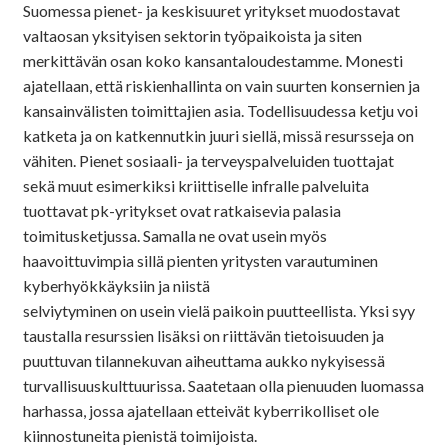
Suomessa pienet- ja keskisuuret yritykset muodostavat
valtaosan yksityisen sektorin työpaikoista ja siten
merkittävän osan koko kansantaloudestamme. Monesti
ajatellaan, että riskienhallinta on vain suurten konsernien ja
kansainvälisten toimittajien asia. Todellisuudessa ketju voi
katketa ja on katkennutkin juuri siellä, missä resursseja on
vähiten. Pienet sosiaali- ja terveyspalveluiden tuottajat
sekä muut esimerkiksi kriittiselle infralle palveluita
tuottavat pk-yritykset ovat ratkaisevia palasia
toimitusketjussa. Samalla ne ovat usein myös
haavoittuvimpia sillä pienten yritysten varautuminen
kyberhyökkäyksiin ja niistä
selviytyminen on usein vielä paikoin puutteellista. Yksi syy
taustalla resurssien lisäksi on riittävän tietoisuuden ja
puuttuvan tilannekuvan aiheuttama aukko nykyisessä
turvallisuuskulttuurissa. Saatetaan olla pienuuden luomassa
harhassa, jossa ajatellaan etteivät kyberrikolliset ole
kiinnostuneita pienistä toimijoista.