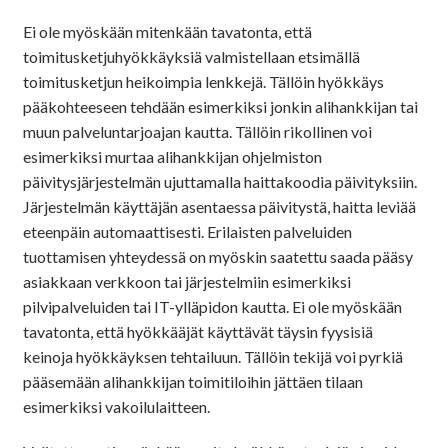
Ei ole myöskään mitenkään tavatonta, että
toimitusketjuhyökkäyksiä valmistellaan etsimällä
toimitusketjun heikoimpia lenkkejä. Tällöin hyökkäys
pääkohteeseen tehdään esimerkiksi jonkin alihankkijan tai
muun palveluntarjoajan kautta. Tällöin rikollinen voi
esimerkiksi murtaa alihankkijan ohjelmiston
päivitysjärjestelmän ujuttamalla haittakoodia päivityksiin.
Järjestelmän käyttäjän asentaessa päivitystä, haitta leviää
eteenpäin automaattisesti. Erilaisten palveluiden
tuottamisen yhteydessä on myöskin saatettu saada pääsy
asiakkaan verkkoon tai järjestelmiin esimerkiksi
pilvipalveluiden tai IT-ylläpidon kautta. Ei ole myöskään
tavatonta, että hyökkääjät käyttävät täysin fyysisiä
keinoja hyökkäyksen tehtailuun. Tällöin tekijä voi pyrkiä
pääsemään alihankkijan toimitiloihin jättäen tilaan
esimerkiksi vakoilulaitteen.