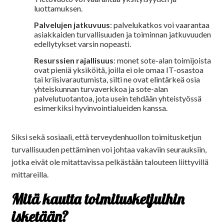
luottamuksen.
Palvelujen jatkuvuus
: palvelukatkos voi vaarantaa
asiakkaiden turvallisuuden ja toiminnan jatkuvuuden
edellytykset varsin nopeasti.
Resurssien rajallisuus
: monet sote-alan toimijoista
ovat pieniä yksiköitä, joilla ei ole omaa IT-osastoa
tai kriisivarautumista, silti ne ovat elintärkeä osia
yhteiskunnan turvaverkkoa ja sote-alan
palvelutuotantoa, jota usein tehdään yhteistyössä
esimerkiksi hyvinvointialueiden kanssa.
Siksi sekä sosiaali, että terveydenhuollon toimitusketjun
turvallisuuden pettäminen voi johtaa vakaviin seurauksiin,
jotka eivät ole mitattavissa pelkästään talouteen liittyvillä
mittareilla.
Mitä kautta toimitusketjuihin
isketään?