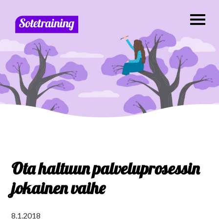
Ota haltuun palveluprosessin
jokainen vaihe
8.1.2018