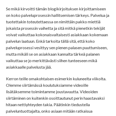
Se mikä kirvoitti tämän blogikirjoituksen kirjoittamiseen
on koko palveluprosessin hallitsemisen tärkeys. Palvelua ja
tuotettakin toteutettaessa on nimittäin pakko miettiä
jokaista prosessin vaihetta ja sitä mitkä pienetkin tekijät
voivat vaikuttaa kokonaisvaltaisesti asiakkaan kokemaan
palvelun laatuun. Enkä tarkoita tällä sitä, että koko
palveluprosessi vesittyy sen pienen palasen puuttumiseen,
mutta mikäli se on asiakkaan kannalta tärkeä palanen
vaikuttaa se jo merkittävästi siihen tunteeseen mikä
asiakkaalle palvelusta jää.
Kerron teille omakohtaisen esimerkin kuluneelta viikolta.
Olemme siirtämässä koulutuksiamme videoille
lisätäksemme toimintamme joustavuutta. Videoiden
siirtäminen on kuitenkin osoittautunut perin haastavaksi
hitaan nettiyhteyden takia. Päätinkin tiedustella
palveluntuottajalta, onko asiaan mitään ratkaisua