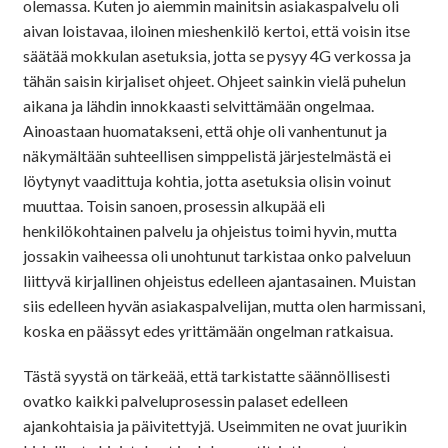
olemassa. Kuten jo aiemmin mainitsin asiakaspalvelu oli
aivan loistavaa, iloinen mieshenkilö kertoi, että voisin itse
säätää mokkulan asetuksia, jotta se pysyy 4G verkossa ja
tähän saisin kirjaliset ohjeet. Ohjeet sainkin vielä puhelun
aikana ja lähdin innokkaasti selvittämään ongelmaa.
Ainoastaan huomatakseni, että ohje oli vanhentunut ja
näkymältään suhteellisen simppelistä järjestelmästä ei
löytynyt vaadittuja kohtia, jotta asetuksia olisin voinut
muuttaa. Toisin sanoen, prosessin alkupää eli
henkilökohtainen palvelu ja ohjeistus toimi hyvin, mutta
jossakin vaiheessa oli unohtunut tarkistaa onko palveluun
liittyvä kirjallinen ohjeistus edelleen ajantasainen. Muistan
siis edelleen hyvän asiakaspalvelijan, mutta olen harmissani,
koska en päässyt edes yrittämään ongelman ratkaisua.
Tästä syystä on tärkeää, että tarkistatte säännöllisesti
ovatko kaikki palveluprosessin palaset edelleen
ajankohtaisia ja päivitettyjä. Useimmiten ne ovat juurikin