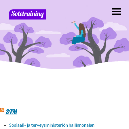
STM
Sosiaali- ja terveysministeriön hallinnonalan