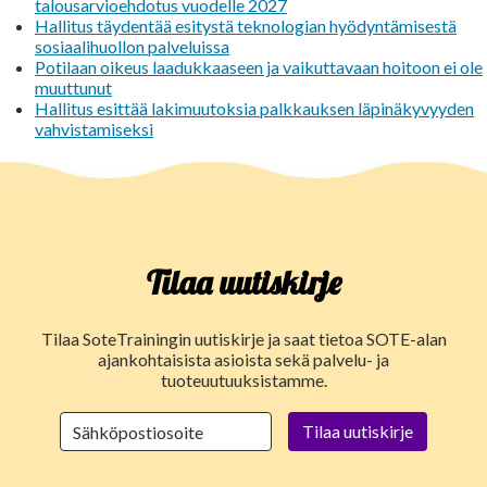
talousarvioehdotus vuodelle 2027
Hallitus täydentää esitystä teknologian hyödyntämisestä
sosiaalihuollon palveluissa
Potilaan oikeus laadukkaaseen ja vaikuttavaan hoitoon ei ole
muuttunut
Hallitus esittää lakimuutoksia palkkauksen läpinäkyvyyden
vahvistamiseksi
Tilaa uutiskirje
Tilaa SoteTrainingin uutiskirje ja saat tietoa SOTE-alan
ajankohtaisista asioista sekä palvelu- ja
tuoteuutuuksistamme.