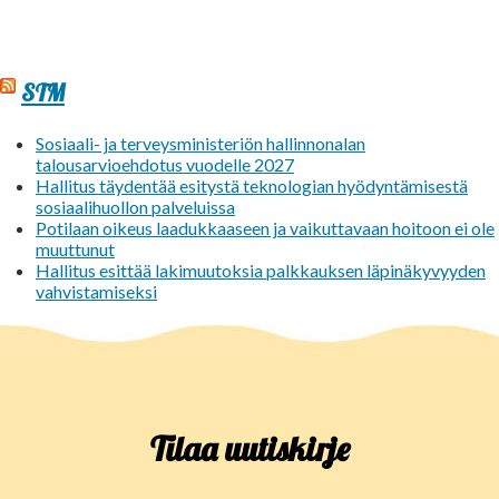
STM
Sosiaali- ja terveysministeriön hallinnonalan
talousarvioehdotus vuodelle 2027
Hallitus täydentää esitystä teknologian hyödyntämisestä
sosiaalihuollon palveluissa
Potilaan oikeus laadukkaaseen ja vaikuttavaan hoitoon ei ole
muuttunut
Hallitus esittää lakimuutoksia palkkauksen läpinäkyvyyden
vahvistamiseksi
Tilaa uutiskirje