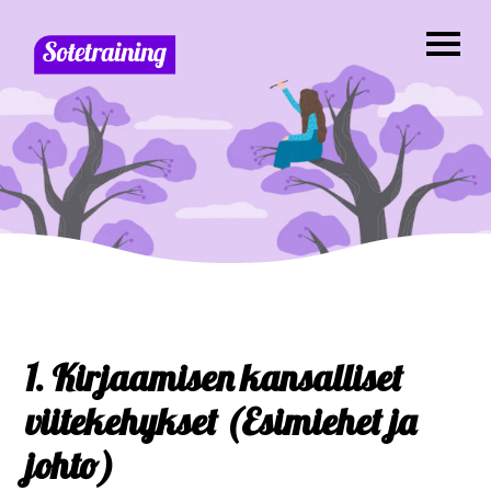
1. Kirjaamisen kansalliset
viitekehykset (Esimiehet ja
johto)