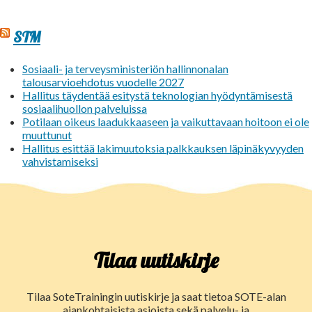
STM
Sosiaali- ja terveysministeriön hallinnonalan
talousarvioehdotus vuodelle 2027
Hallitus täydentää esitystä teknologian hyödyntämisestä
sosiaalihuollon palveluissa
Potilaan oikeus laadukkaaseen ja vaikuttavaan hoitoon ei ole
muuttunut
Hallitus esittää lakimuutoksia palkkauksen läpinäkyvyyden
vahvistamiseksi
Tilaa uutiskirje
Tilaa SoteTrainingin uutiskirje ja saat tietoa SOTE-alan
ajankohtaisista asioista sekä palvelu- ja