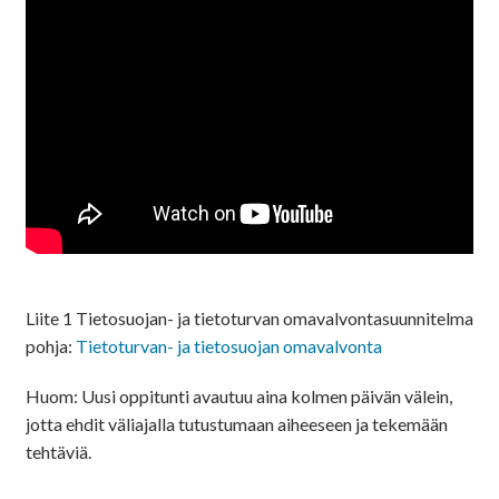
Liite 1 Tietosuojan- ja tietoturvan omavalvontasuunnitelma
pohja:
Tietoturvan- ja tietosuojan omavalvonta
Huom: Uusi oppitunti avautuu aina kolmen päivän välein,
jotta ehdit väliajalla tutustumaan aiheeseen ja tekemään
tehtäviä.