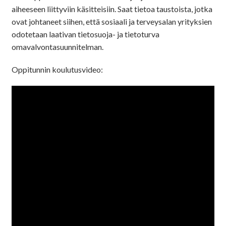
aiheeseen liittyviin käsitteisiin. Saat tietoa taustoista, jotka
ovat johtaneet siihen, että sosiaali ja terveysalan yrityksien
odotetaan laativan tietosuoja- ja tietoturva
omavalvontasuunnitelman.
Oppitunnin koulutusvideo: