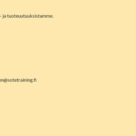
lu- ja tuoteuutuuksistamme.
en@sotetraining.fi