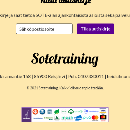
Tilaa uutiskirje
kirje ja saat tietoa SOTE-alan ajankohtaisista asioista sekä palve
lkirannantie 158 | 85900 Reisjärvi | Puh: 0407330011 | heidi.ilmon
© 2021 Sotetraining. Kaikki oikeudet pidätetään.