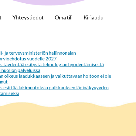
t
Yhteystiedot
Oma tili
Kirjaudu
i- ja terveysministeriön hallinnonalan
arvioehdotus vuodelle 2027
us täydentää esitystä teknologian hyödyntämisestä
lihuollon palveluissa
an oikeus laadukkaaseen ja vaikuttavaan hoitoon ei ole
unut
us esittää lakimuutoksia palkkauksen läpinäkyvyyden
tamiseksi