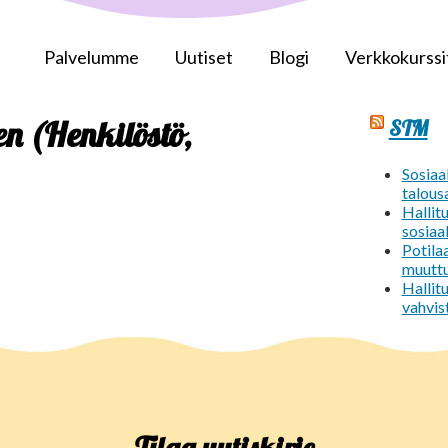
Palvelumme
Uutiset
Blogi
Verkkokurssi
n (Henkilöstö,
STM
Sosiaal
talous
Hallit
sosiaa
Potila
muutt
Hallit
vahvis