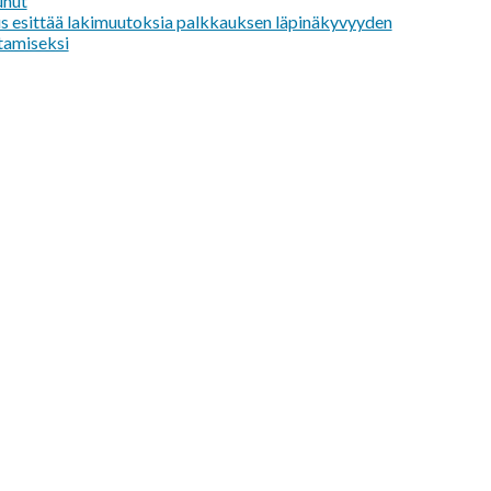
unut
us esittää lakimuutoksia palkkauksen läpinäkyvyyden
tamiseksi