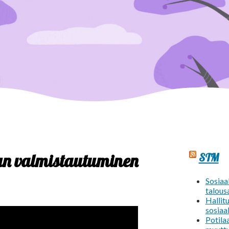
un valmistautuminen
STM
Sosiaal
talous
Hallit
sosiaa
Potila