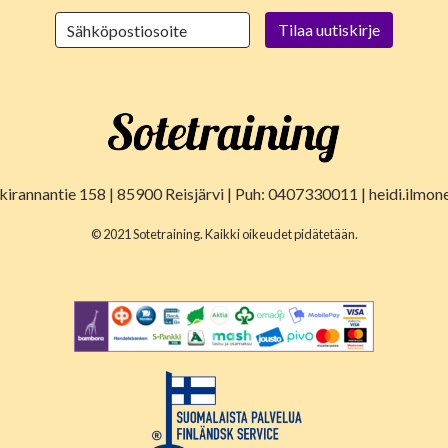
lkirannantie 158 | 85900 Reisjärvi | Puh: 0407330011 | heidi.ilmon
© 2021 Sotetraining. Kaikki oikeudet pidätetään.