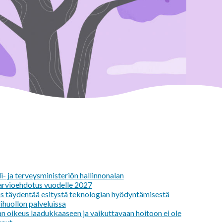
i- ja terveysministeriön hallinnonalan
arvioehdotus vuodelle 2027
us täydentää esitystä teknologian hyödyntämisestä
lihuollon palveluissa
an oikeus laadukkaaseen ja vaikuttavaan hoitoon ei ole