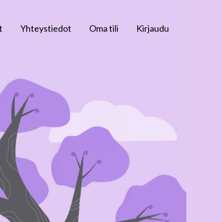
t
Yhteystiedot
Oma tili
Kirjaudu