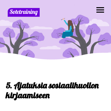
5. Ajatuksia sosiaalihuollon
kirjaamiseen