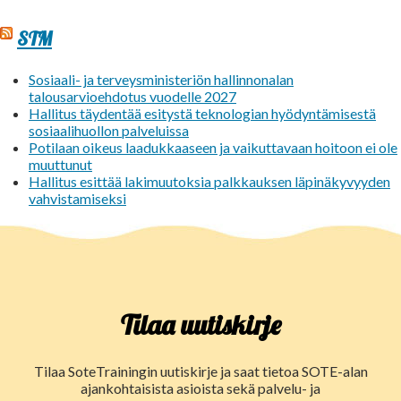
STM
Sosiaali- ja terveysministeriön hallinnonalan
talousarvioehdotus vuodelle 2027
Hallitus täydentää esitystä teknologian hyödyntämisestä
sosiaalihuollon palveluissa
Potilaan oikeus laadukkaaseen ja vaikuttavaan hoitoon ei ole
muuttunut
Hallitus esittää lakimuutoksia palkkauksen läpinäkyvyyden
vahvistamiseksi
Tilaa uutiskirje
Tilaa SoteTrainingin uutiskirje ja saat tietoa SOTE-alan
ajankohtaisista asioista sekä palvelu- ja