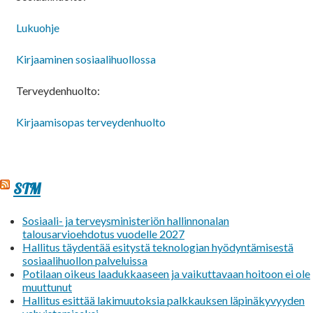
Lukuohje
Kirjaaminen sosiaalihuollossa
Terveydenhuolto:
Kirjaamisopas terveydenhuolto
STM
Sosiaali- ja terveysministeriön hallinnonalan
talousarvioehdotus vuodelle 2027
Hallitus täydentää esitystä teknologian hyödyntämisestä
sosiaalihuollon palveluissa
Potilaan oikeus laadukkaaseen ja vaikuttavaan hoitoon ei ole
muuttunut
Hallitus esittää lakimuutoksia palkkauksen läpinäkyvyyden