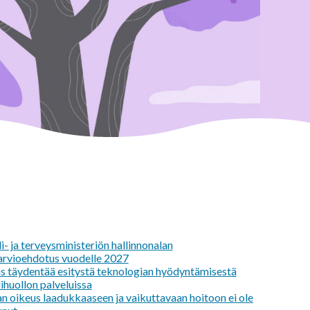
i- ja terveysministeriön hallinnonalan
arvioehdotus vuodelle 2027
us täydentää esitystä teknologian hyödyntämisestä
lihuollon palveluissa
an oikeus laadukkaaseen ja vaikuttavaan hoitoon ei ole