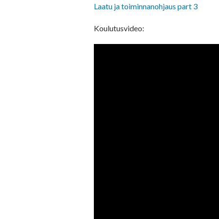
Laatu ja toiminnanohjaus part 3
Koulutusvideo: