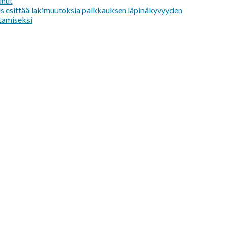
unut
us esittää lakimuutoksia palkkauksen läpinäkyvyyden
tamiseksi