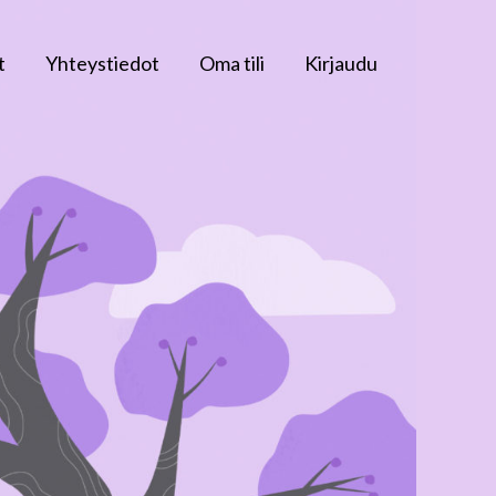
t
Yhteystiedot
Oma tili
Kirjaudu