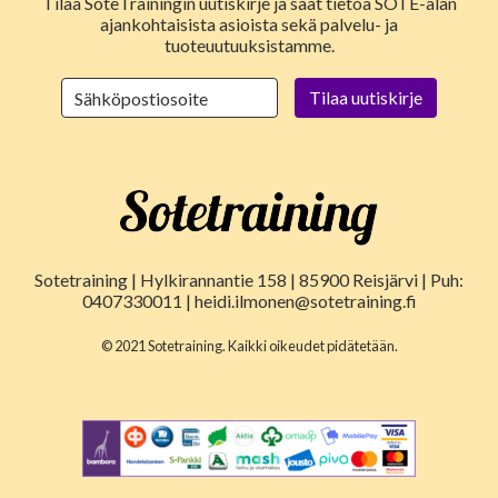
Tilaa SoteTrainingin uutiskirje ja saat tietoa SOTE-alan
ajankohtaisista asioista sekä palvelu- ja
tuoteuutuuksistamme.
Sotetraining | Hylkirannantie 158 | 85900 Reisjärvi | Puh:
0407330011 | heidi.ilmonen@sotetraining.fi
© 2021 Sotetraining. Kaikki oikeudet pidätetään.