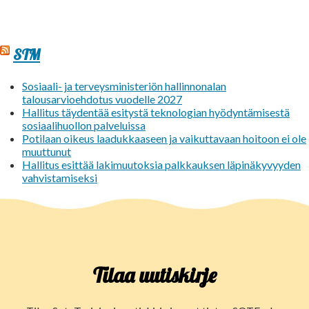
STM
Sosiaali- ja terveysministeriön hallinnonalan
talousarvioehdotus vuodelle 2027
Hallitus täydentää esitystä teknologian hyödyntämisestä
sosiaalihuollon palveluissa
Potilaan oikeus laadukkaaseen ja vaikuttavaan hoitoon ei ole
muuttunut
Hallitus esittää lakimuutoksia palkkauksen läpinäkyvyyden
vahvistamiseksi
Tilaa uutiskirje