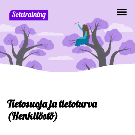
Tietosuoja ja tietoturva
(Henkilöstö)