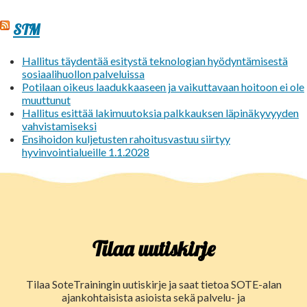
STM
Hallitus täydentää esitystä teknologian hyödyntämisestä
sosiaalihuollon palveluissa
Potilaan oikeus laadukkaaseen ja vaikuttavaan hoitoon ei ole
muuttunut
Hallitus esittää lakimuutoksia palkkauksen läpinäkyvyyden
vahvistamiseksi
Ensihoidon kuljetusten rahoitusvastuu siirtyy
hyvinvointialueille 1.1.2028
Tilaa uutiskirje
Tilaa SoteTrainingin uutiskirje ja saat tietoa SOTE-alan
ajankohtaisista asioista sekä palvelu- ja