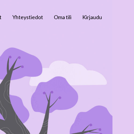
t
Yhteystiedot
Oma tili
Kirjaudu