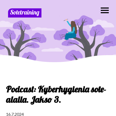
Podcast: Kyberhygienia sote-
alalla. Jakso 3.
16.7.2024