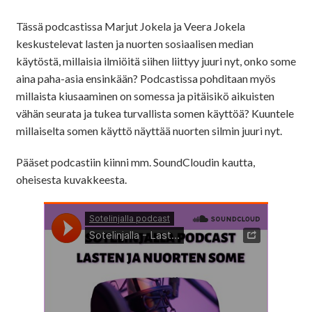
Tässä podcastissa Marjut Jokela ja Veera Jokela
keskustelevat lasten ja nuorten sosiaalisen median
käytöstä, millaisia ilmiöitä siihen liittyy juuri nyt, onko some
aina paha-asia ensinkään? Podcastissa pohditaan myös
millaista kiusaaminen on somessa ja pitäisikö aikuisten
vähän seurata ja tukea turvallista somen käyttöä? Kuuntele
millaiselta somen käyttö näyttää nuorten silmin juuri nyt.
Pääset podcastiin kiinni mm. SoundCloudin kautta,
oheisesta kuvakkeesta.