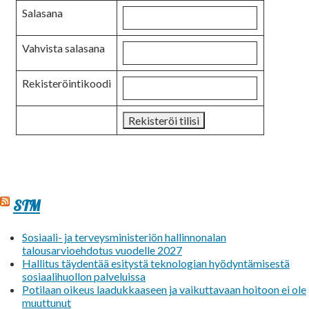
Salasana
Vahvista salasana
Rekisteröintikoodi
STM
Sosiaali- ja terveysministeriön hallinnonalan
talousarvioehdotus vuodelle 2027
Hallitus täydentää esitystä teknologian hyödyntämisestä
sosiaalihuollon palveluissa
Potilaan oikeus laadukkaaseen ja vaikuttavaan hoitoon ei ole
muuttunut