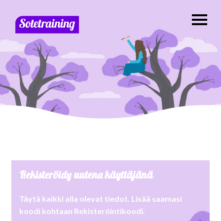
Rekisteröidy uutena käyttäjänä
Täytä kaikki alla olevat tiedot. Lisää saamasi
koodi kohtaan Rekisteröintikoodi.