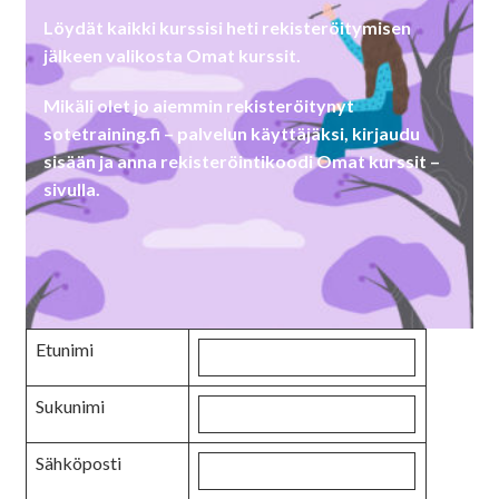
Löydät kaikki kurssisi heti rekisteröitymisen
jälkeen valikosta Omat kurssit.
Mikäli olet jo aiemmin rekisteröitynyt
sotetraining.fi – palvelun käyttäjäksi, kirjaudu
sisään ja anna rekisteröintikoodi Omat kurssit –
sivulla.
Etunimi
Sukunimi
Sähköposti