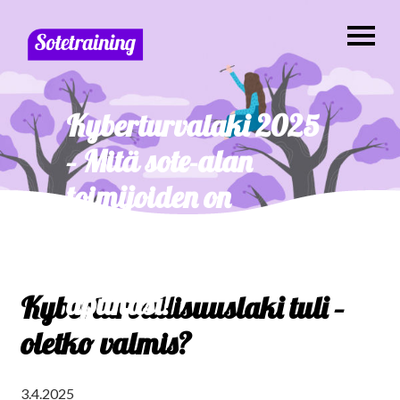
Kyberturvalaki 2025
– Mitä sote-alan
toimijoiden on
tiedettävä?
SoteTraining on
apunasi!
Kyberturvallisuuslaki tuli –
oletko valmis?
3.4.2025