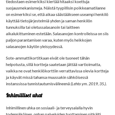
tiedostaen esimerkiksi kiertää hitaaksi koettuja
suojausmekanismeja. Näistä tyypillisin poikkeamatilanne
on esimerkiksi se, että aikaa säästääkseen useampi henkilö
käyttää tietojärjestelmiä yhden ja saman henkilön
tunnuksilla tai oletussalasanoin tai laitteen
aikalukittuminen estetään. Salasanojen kontrolleissa on siis
paljon parantamisen varaa, kuten myös heikkojen
salasanojen käytön yleisyydessä.
Sote-ammattikortitkaan eivät ole tuoneet tähän
helpotusta, sillä kortteja saatetaan jättää vartioimatta,
vaikka ne ovat henkilökorttiin verrattavissa olevia kortteja
ja käyvät missä tahansa muussakin sähköisessä
instanssissa tunnistautumisvälineenä
(Lehto ym. 2019, 35.)
.
Inhimilliset uhat
Inhimillinen uhka on sosiaali- ja terveysalalla hyvin
todennäköinen, onhan palveluiden tuottaminen pitkälti