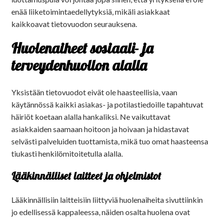
enää liiketoimintaedellytyksiä, mikäli asiakkaat
kaikkoavat tietovuodon seurauksena.
Huolenaiheet sosiaali- ja
terveydenhuollon alalla
Yksistään tietovuodot eivät ole haasteellisia, vaan
käytännössä kaikki asiakas- ja potilastiedoille tapahtuvat
häiriöt koetaan alalla hankaliksi. Ne vaikuttavat
asiakkaiden saamaan hoitoon ja hoivaan ja hidastavat
selvästi palveluiden tuottamista, mikä tuo omat haasteensa
tiukasti henkilömitoitetulla alalla.
Lääkinnälliset laitteet ja ohjelmistot
Lääkinnällisiin laitteisiin liittyviä huolenaiheita sivuttiinkin
jo edellisessä kappaleessa, näiden osalta huolena ovat