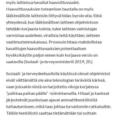
myös laitteissa havaitut haavoittuvuudet.
Haavoittuvuuksien toteamisen taustalla on myös
lääkinnällisiin laitteisiin liittyvä hidas byrokratia. Siinä
yhteydessä, kun lääkinnällisen laitteen ohjelmistoon
tehdään korjaavia toimia, tulee laitteen valmistajan
varmistaa uudelleen, virallisia teitä käyttäen, laitteen
vaatimustenmukaisuus. Prosessin hitaus mahdollistaa
havaittujen haavoittuvuuksien potentiaalisen
hyväksikäytön paljon ennen kuin korjaava versio on
saatavilla
(Sosiaali- ja terveysministeriö 2019, 20.)
.
Sosiaali- ja terveydenhuollolla käytössä olevat ohjelmistot
eivät välttämättä ole aina teknologian terävintä kärkeä,
vaan joissakin niistä on harjoitettu vikoja korjatessa
”paikkaa paikan päälle” -toimintamallia. Hitaat ja kankeat
järjestelmät puolestaan ajavat ammattihenkilöstöä
turhautumiseen, mikä taas johtaa turvattomiin ratkaisuihin.
Tällöin henkilöstö saattaa tietämättään tai osittain