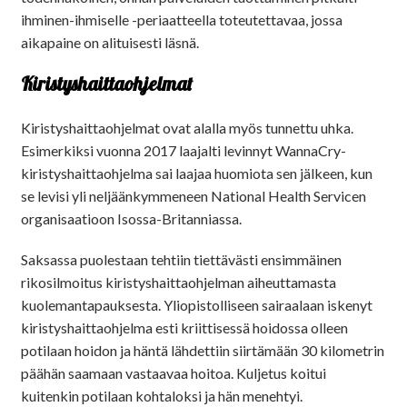
ihminen-ihmiselle -periaatteella toteutettavaa, jossa
aikapaine on alituisesti läsnä.
Kiristyshaittaohjelmat
Kiristyshaittaohjelmat ovat alalla myös tunnettu uhka.
Esimerkiksi vuonna 2017 laajalti levinnyt WannaCry-
kiristyshaittaohjelma sai laajaa huomiota sen jälkeen, kun
se levisi yli neljäänkymmeneen National Health Servicen
organisaatioon Isossa-Britanniassa.
Saksassa puolestaan tehtiin tiettävästi ensimmäinen
rikosilmoitus kiristyshaittaohjelman aiheuttamasta
kuolemantapauksesta. Yliopistolliseen sairaalaan iskenyt
kiristyshaittaohjelma esti kriittisessä hoidossa olleen
potilaan hoidon ja häntä lähdettiin siirtämään 30 kilometrin
päähän saamaan vastaavaa hoitoa. Kuljetus koitui
kuitenkin potilaan kohtaloksi ja hän menehtyi.