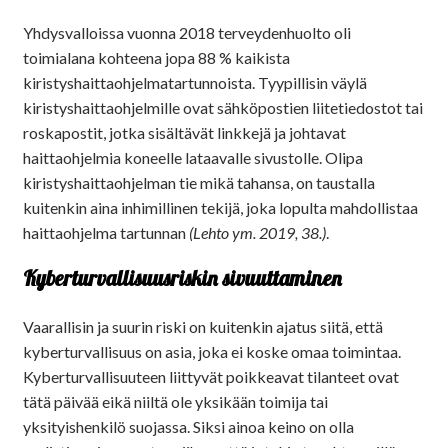
Yhdysvalloissa vuonna 2018 terveydenhuolto oli
toimialana kohteena jopa 88 % kaikista
kiristyshaittaohjelmatartunnoista. Tyypillisin väylä
kiristyshaittaohjelmille ovat sähköpostien liitetiedostot tai
roskapostit, jotka sisältävät linkkejä ja johtavat
haittaohjelmia koneelle lataavalle sivustolle. Olipa
kiristyshaittaohjelman tie mikä tahansa, on taustalla
kuitenkin aina inhimillinen tekijä, joka lopulta mahdollistaa
haittaohjelma tartunnan
(Lehto ym. 2019, 38.)
.
Kyberturvallisuusriskin sivuuttaminen
Vaarallisin ja suurin riski on kuitenkin ajatus siitä, että
kyberturvallisuus on asia, joka ei koske omaa toimintaa.
Kyberturvallisuuteen liittyvät poikkeavat tilanteet ovat
tätä päivää eikä niiltä ole yksikään toimija tai
yksityishenkilö suojassa. Siksi ainoa keino on olla