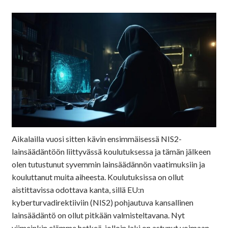
Aikalailla vuosi sitten kävin ensimmäisessä NIS2-
lainsäädäntöön liittyvässä koulutuksessa ja tämän jälkeen
olen tutustunut syvemmin lainsäädännön vaatimuksiin ja
kouluttanut muita aiheesta. Koulutuksissa on ollut
aistittavissa odottava kanta, sillä EU:n
kyberturvadirektiiviin (NIS2) pohjautuva kansallinen
lainsäädäntö on ollut pitkään valmisteltavana. Nyt
viimeinkin elämme hetkeä, jolloin laki on astunut voimaan