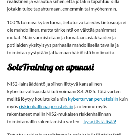
realistinen ja varautua siihen, että jotakin tapahtuu, sillä
jotakin tulee tapahtumaan, ennemmin tai myöhemmin.
100 % toimiva kyberturva, tietoturva tai edes tietosuoja ei
ole mahdollinen, mutta tärkeintä on välttää pahimmat
mokat. Näin varmistetaan ja turvataan asiakkaiden ja
potilaiden yksityisyys parhaalla mahdollisella tavalla ja
toimintaa pystytään jatkamaan häiriöistä huolimatta.
SoteTraining on apunasi
NIS2-lainsäädäntö ja siihen liittyvä kansallinen
kyberturvallisuuslaki tuli voimaan 8.4.2025. Tätä varten
meiltä löytyy koulutuksia niin
kyberturvan perusteisiin
kuin
myös
riskienhallinna perusteisiin
ja olemme myös
rakentaneet mallin NIS2-mukaisen riskienhallinnan
toimintamallin rakentamista varten –
kysy tästä lisää!
Tutustu verkkokursseihimme ja opiskele lisää tärkeästä