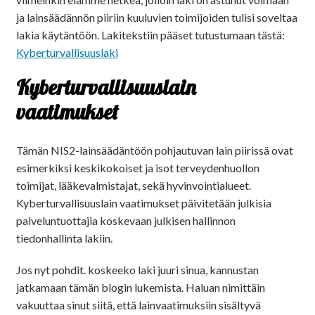
ja lainsäädännön piiriin kuuluvien toimijoiden tulisi soveltaa
lakia käytäntöön. Lakitekstiin pääset tutustumaan tästä:
Kyberturvallisuuslaki
Kyberturvallisuuslain
vaatimukset
Tämän NIS2-lainsäädäntöön pohjautuvan lain piirissä ovat
esimerkiksi keskikokoiset ja isot terveydenhuollon
toimijat, lääkevalmistajat, sekä hyvinvointialueet.
Kyberturvallisuuslain vaatimukset päivitetään julkisia
palveluntuottajia koskevaan julkisen hallinnon
tiedonhallinta lakiin.
Jos nyt pohdit. koskeeko laki juuri sinua, kannustan
jatkamaan tämän blogin lukemista. Haluan nimittäin
vakuuttaa sinut siitä, että lainvaatimuksiin sisältyvä