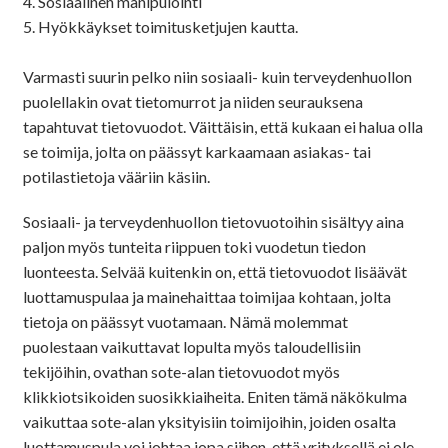
4. Sosiaalinen manipulointi
5. Hyökkäykset toimitusketjujen kautta.
Varmasti suurin pelko niin sosiaali- kuin terveydenhuollon
puolellakin ovat tietomurrot ja niiden seurauksena
tapahtuvat tietovuodot. Väittäisin, että kukaan ei halua olla
se toimija, jolta on päässyt karkaamaan asiakas- tai
potilastietoja vääriin käsiin.
Sosiaali- ja terveydenhuollon tietovuotoihin sisältyy aina
paljon myös tunteita riippuen toki vuodetun tiedon
luonteesta. Selvää kuitenkin on, että tietovuodot lisäävät
luottamuspulaa ja mainehaittaa toimijaa kohtaan, jolta
tietoja on päässyt vuotamaan. Nämä molemmat
puolestaan vaikuttavat lopulta myös taloudellisiin
tekijöihin, ovathan sote-alan tietovuodot myös
klikkiotsikoiden suosikkiaiheita. Eniten tämä näkökulma
vaikuttaa sote-alan yksityisiin toimijoihin, joiden osalta
luottamuspula voi johtaa jopa siihen, että yrityksellä ei ole