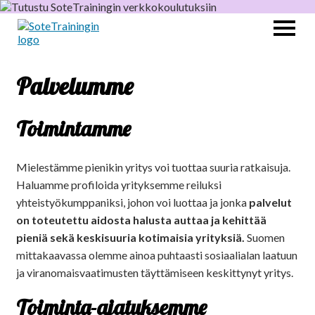
Palvelumme
Toimintamme
Mielestämme pienikin yritys voi tuottaa suuria ratkaisuja.
Haluamme profiloida yrityksemme reiluksi
yhteistyökumppaniksi, johon voi luottaa ja jonka
palvelut
on toteutettu aidosta halusta auttaa ja kehittää
pieniä sekä keskisuuria kotimaisia yrityksiä.
Suomen
mittakaavassa olemme ainoa puhtaasti sosiaalialan laatuun
ja viranomaisvaatimusten täyttämiseen keskittynyt yritys.
Toiminta-ajatuksemme