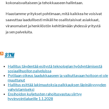
kokonaisvaltaiseen ja tehokkaaseen hallintaan.
Haastamme yritykset pohtimaan, mitä kaikkea he voisivat
saavuttaa laadullisesti mikäli he osallistaisivat asiakkaat,
viranomaiset ja henkilöstön kehittämään yhdessä yritystä
ja sen palveluita.
STM
Hallitus täydentää esitystä teknologian hyödyntämisestä
sosiaalihuollon palveluissa
Potilaan oikeus laadukkaaseen ja vaikuttavaan hoitoon ei ole
muuttunut
Hallitus esittää lakimuutoksia palkkauksen läpinäkyvyyden
vahvistamiseksi
Ensihoidon kuljetusten rahoitusvastuu siirtyy
hyvinvointialueille 1.1.2028