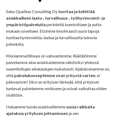
Salus Qualitas Consulting Oy
tuottaa ja kehittää
asiakkailleen laatu-, turvallisuus-, työhyvinvointi- ja
ympäristöpalveluita
perinteitä kunnioittaen ja uutta
mukaan soveltaen. Etsimme innokkaasti uusia tapoja
tuottaa hyvinvointia, laatua ja turvallisuutta tukevia
palveluita.
Moniammatillisuus on vahvuutemme. Räätälöimme
palvelumme aina asiakkaidemme näköisiksi yhdessä
suunniteltujen aikataulujen mukaisesti. Ajatuksenamme on,
että
palvelukonseptimme ovat yritystä varten
, ei
päinvastoin! Siksi on erityisen tärkeää, että yritykset
tuntevat palvelumme omikseen ja voivat vaikuttaa niiden
sisältöön.
Haluamme tuoda asiakkaillemme
uusia raikkaita
ajatuksia yrityksen johtamiseen
ja sen