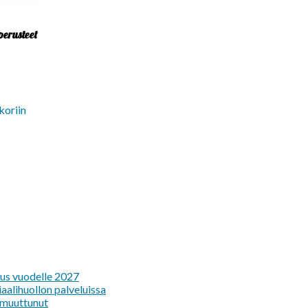
perusteet
koriin
tus vuodelle 2027
aalihuollon palveluissa
e muuttunut