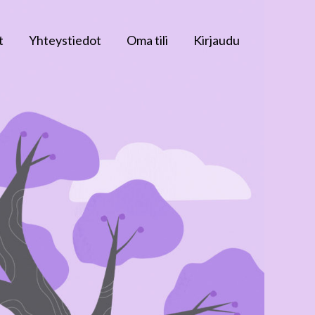
t
Yhteystiedot
Oma tili
Kirjaudu