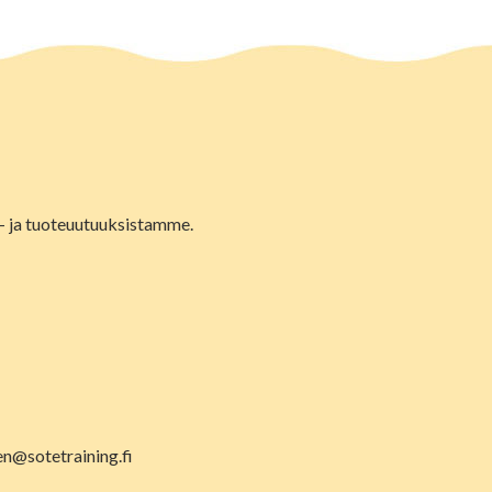
lu- ja tuoteuutuuksistamme.
en@sotetraining.fi