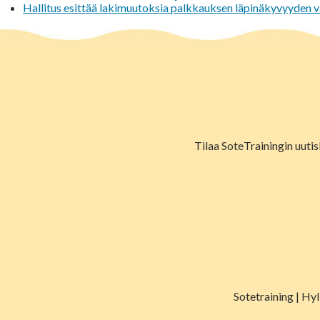
Hallitus esittää lakimuutoksia palkkauksen läpinäkyvyyden 
Tilaa SoteTrainingin uutis
Sotetraining | Hy