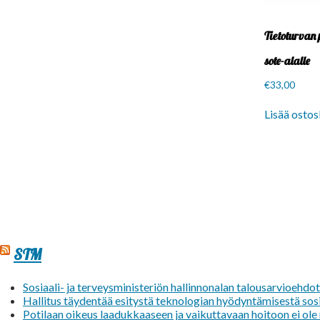
Tietoturvan 
sote-alalle
€
33,00
Lisää ostos
STM
Sosiaali- ja terveysministeriön hallinnonalan talousarvioehdo
Hallitus täydentää esitystä teknologian hyödyntämisestä sosi
Potilaan oikeus laadukkaaseen ja vaikuttavaan hoitoon ei ol