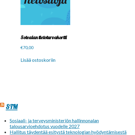
Sotealan tietoturvakortti
€
70,00
Lisää ostoskoriin
STM
Sosiaali- ja terveysministeriön hallinnonalan
talousarvioehdotus vuodelle 2027
Hallitus täydentää esitystä teknologian hyödyntämisestä