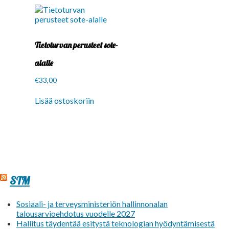
Tietoturvan perusteet sote-
alalle
€
33,00
Lisää ostoskoriin
STM
Sosiaali- ja terveysministeriön hallinnonalan
talousarvioehdotus vuodelle 2027
Hallitus täydentää esitystä teknologian hyödyntämisestä