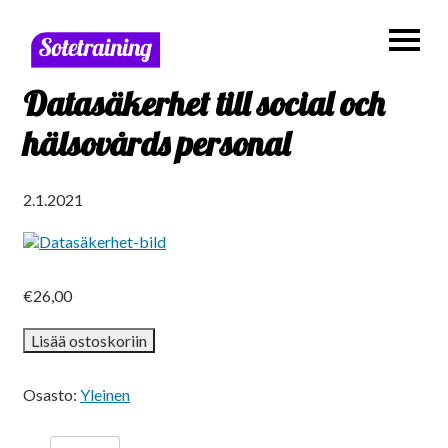
Datasäkerhet till social och
hälsovårds personal
2.1.2021
€
26,00
Datasäkerhet
Lisää ostoskoriin
till
social
och
Osasto:
Yleinen
hälsovårds
personal