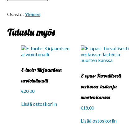
opas:
TOIMI
5×5
Osasto:
Yleinen
laadunvarmistusmalli
sosiaali
Tutustu myös
-
ja
terveysalan
yritykselle
määrä
E-tuote: Kirjaamisen
E-opas: Turvallisesti
arviointimalli
verkossa- lasten ja
€
20,00
nuorten kanssa
Lisää ostoskoriin
€
18,00
Lisää ostoskoriin