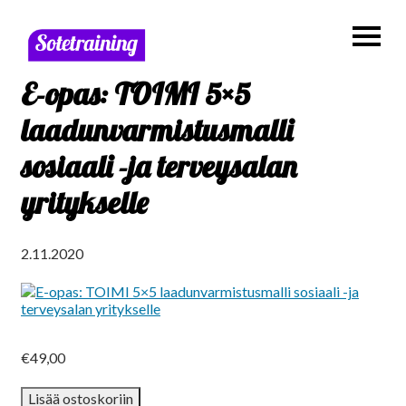
E-opas: TOIMI 5×5
laadunvarmistusmalli
sosiaali -ja terveysalan
yritykselle
2.11.2020
€
49,00
E-
Lisää ostoskoriin