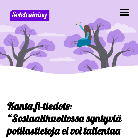
Kanta.fi-tiedote:
“Sosiaalihuollossa syntyviä
potilastietoja ei voi tallentaa