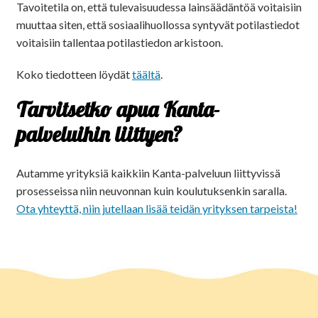
Tavoitetila on, että tulevaisuudessa lainsäädäntöä voitaisiin
muuttaa siten, että sosiaalihuollossa syntyvät potilastiedot
voitaisiin tallentaa potilastiedon arkistoon.
Koko tiedotteen löydät
täältä
.
Tarvitsetko apua Kanta-
palveluihin liittyen?
Autamme yrityksiä kaikkiin Kanta-palveluun liittyvissä
prosesseissa niin neuvonnan kuin koulutuksenkin saralla.
Ota yhteyttä, niin jutellaan lisää teidän yrityksen tarpeista!