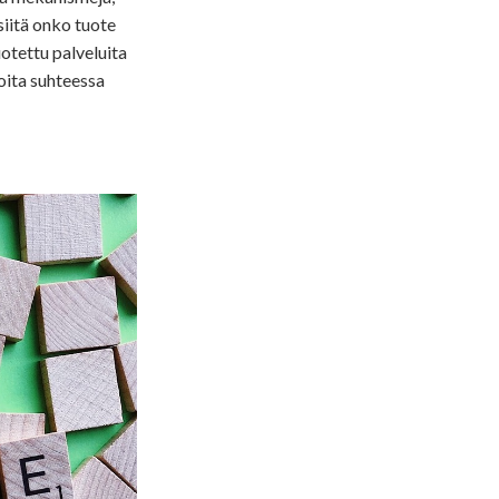
siitä onko tuote
uotettu palveluita
oita suhteessa