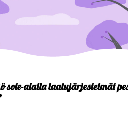
 sote-alalla laatujärjestelmät p
?