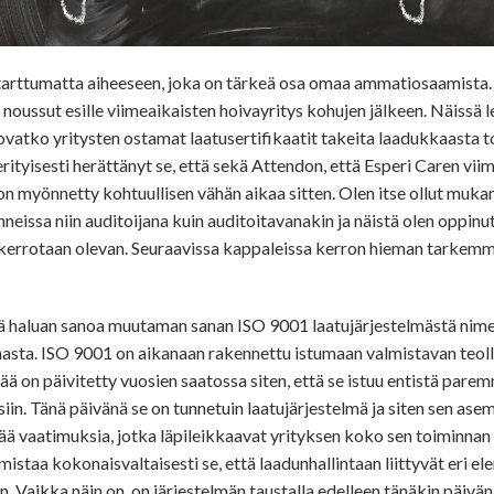
 tarttumatta aiheeseen, joka on tärkeä osa omaa ammatiosaamista. 
 noussut esille viimeaikaisten hoivayritys kohujen jälkeen. Näissä l
 ovatko yritysten ostamat laatusertifikaatit takeita laadukkaasta 
ityisesti herättänyt se, että sekä Attendon, että Esperi Caren vi
 on myönnetty kohtuullisen vähän aikaa sitten. Olen itse ollut muka
nneissa niin auditoijana kuin auditoitavanakin ja näistä olen oppinut
 kerrotaan olevan. Seuraavissa kappaleissa kerron hieman tarkemm
ä haluan sanoa muutaman sanan ISO 9001 laatujärjestelmästä ni
asta. ISO 9001 on aikanaan rakennettu istumaan valmistavan teolli
ää on päivitetty vuosien saatossa siten, että se istuu entistä par
siin. Tänä päivänä se on tunnetuin laatujärjestelmä ja siten sen ase
tää vaatimuksia, jotka läpileikkaavat yrityksen koko sen toiminnan 
rmistaa kokonaisvaltaisesti se, että laadunhallintaan liittyvät eri el
. Vaikka näin on, on järjestelmän taustalla edelleen tänäkin päivä