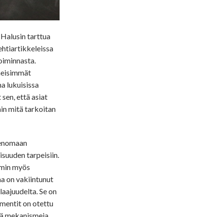
Halusin tarttua
ehtiartikkeleissa
toiminnasta.
imeisimmät
na lukuisissa
 sen, että asiat
in mitä tarkoitan
menomaan
suuden tarpeisiin.
emmin myös
ma on vakiintunut
laajuudelta. Se on
ementit on otettu
nä mekanismeja,