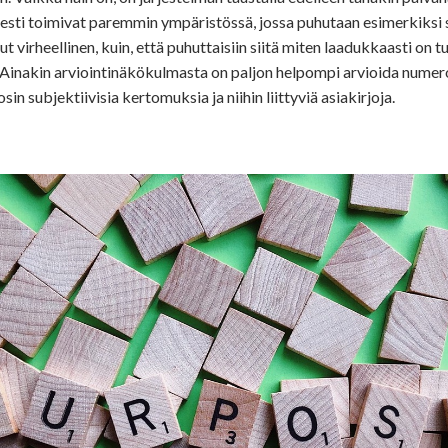
sesti toimivat paremmin ympäristössä, jossa puhutaan esimerkiksi 
ut virheellinen, kuin, että puhuttaisiin siitä miten laadukkaasti on t
. Ainakin arviointinäkökulmasta on paljon helpompi arvioida numer
 osin subjektiivisia kertomuksia ja niihin liittyviä asiakirjoja.