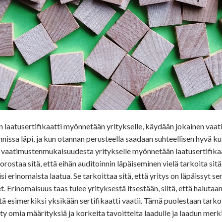
un laatusertifikaatti myönnetään yritykselle, käydään jokainen va
innissa läpi, ja kun otannan perusteella saadaan suhteellisen hyvä k
n vaatimustenmukaisuudesta yritykselle myönnetään laatusertifikaa
rostaa sitä, että eihän auditoinnin läpäiseminen vielä tarkoita sitä,
si erinomaista laatua. Se tarkoittaa sitä, että yritys on läpäissyt se
 Erinomaisuus taas tulee yrityksestä itsestään, siitä, että halutaan
 esimerkiksi yksikään sertifikaatti vaatii. Tämä puolestaan tarkoit
ty omia määrityksiä ja korkeita tavoitteita laadulle ja laadun merk