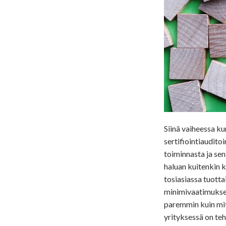
Siinä vaiheessa k
sertifiointiaudito
toiminnasta ja se
haluan kuitenkin ko
tosiasiassa tuottai
minimivaatimukset.
paremmin kuin mitä
yrityksessä on teh