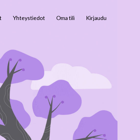
t
Yhteystiedot
Oma tili
Kirjaudu