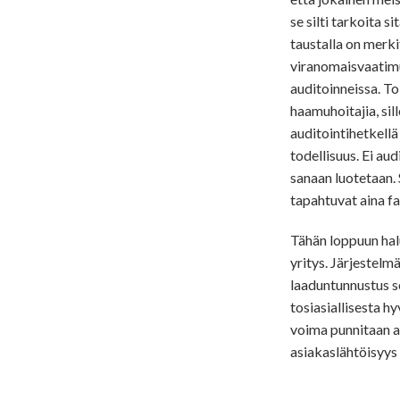
se silti tarkoita s
taustalla on merki
viranomaisvaatimuk
auditoinneissa. Toi
haamuhoitajia, sil
auditointihetkellä
todellisuus. Ei au
sanaan luotetaan. 
tapahtuvat aina fa
Tähän loppuun halu
yritys. Järjestelmä
laaduntunnustus se
tosiasiallisesta h
voima punnitaan ar
asiakaslähtöisyys 