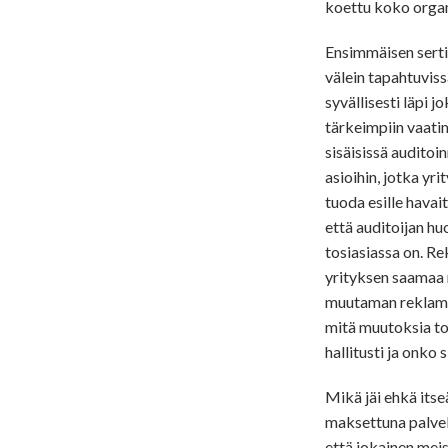
koettu koko organ
Ensimmäisen sertif
välein tapahtuviss
syvällisesti läpi
tärkeimpiin vaatim
sisäisissä auditoi
asioihin, jotka yri
tuoda esille havai
että auditoijan hu
tosiasiassa on. R
yrityksen saamaa r
muutaman reklamaa
mitä muutoksia toi
hallitusti ja onko 
Mikä jäi ehkä itseä
maksettuna palvelun
että jokainen meis