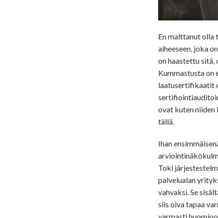
En malttanut olla
aiheeseen, joka on
on haastettu sitä,
Kummastusta on er
laatusertifikaatit
sertifiointiauditoi
ovat kuten niiden
tällä.
Ihan ensimmäisen
arviointinäkökulm
Toki järjestestelm
palvelualan yrityk
vahvaksi. Se sisäl
siis oiva tapaa va
varmasti huomioon