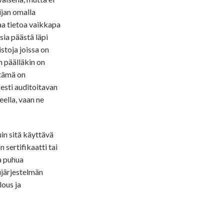
oijan omalla
kaa tietoa vaikkapa
sia päästä läpi
istoja joissa on
n päälläkin on
 tämä on
sesti auditoitavan
ella, vaan ne
uin sitä käyttävä
n sertifikaatti tai
da puhua
ujärjestelmän
lous ja