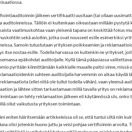
isaatiossa.
iointiauditoinnin jälkeen sertifikaatti uusitaan (tai ollaan uusima
a auditoinneissa. Tällöin ei kuitenkaan oikeastaan millään pystyt
 jokaista vaatimuskohtaa vaan yleisenä tapana on keskittää fokus m
uskohtiin sekä asioihin, jotka ovat nousseet esille esimerkiksi yr
nneissa. Samoin tutustutaan yrityksen poikkeamien ja reklamaatioid
tys itse nostaa esille. Todella harvassa on kuitenkin ne yritykset, joi
tsemansa epäkohdat auditoijalle. Kyllä tämä pääasiassa valitettavas
omio pyritään kiinnittämään kaikkialle muualle paitsi sinne, missä
eklamaatioidenkin suhteen auditoijalla harvemmin on aikaa käydä lä
eklamaatiota (ellei niitä ole tullut todella vähän), vaan yleensä aud
tion ja lähtee sitten tarkastamaan millä tavalla yritys on reklama
mintaan on tehty reklamaation jälkeen eli käytännössä siis, onko t
sillä ollut vaikutusta yrityksen toimintaan.
ni eniten häiritsemään artikkeleissa oli se, että tuntui siltä niin kuin
a olisi jotenkin huono juttu ja veisi pohjaa sertifioinnin arvolta. To
tä yrittäjistä ja yrityksistä haluaa pitää maksavan asiakkaan tyyty