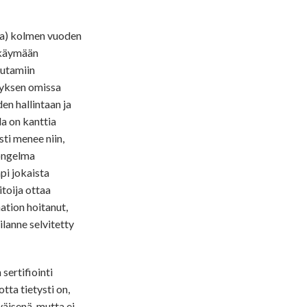
tta) kolmen vuoden
ä käymään
uutamiin
ityksen omissa
en hallintaan ja
lla on kanttia
ti menee niin,
 ongelma
pi jokaista
itoija ottaa
ation hoitanut,
ilanne selvitetty
 sertifiointi
tta tietysti on,
väisenä, mutta ei