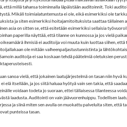
itä, että millä tahansa toiminnalla läpäistään auditoinnit. Toki audit
tystä. Mikäli toimialatuntemusta ei ole, eikä esimerkiksi ole tark
sista ja siten esimerkiksi hoitajamitoituksista saattaa tällainen a
nen asia on sitten se, että esitetään esimerkiksi sellaisia työvuorol
loinhan paperilla näyttää, että tilanne on kunnossa ja jos vielä paika
 oikeamäärä ihmisiä ei auditoija voi muuta kuin luottaa siihen, että
ditoijallakaan ole mitään valheenpaljastustunnistinta ja lähtökohtai
Samoin auditoija ei saa koskaan tehdä päätelmiä oletuksien peruste
ktaperusteisesti.
an sanoa vielä, että jokainen laatujärjestelmä on tasan niin hyvä k
 ei elä itsellään, ja jos siitä haluaa hyötyä vain sen takia, että saadaa
inälle voidaan todeta jo suoraan, ettei tällaisessa tilanteessa voi
yvästä laadusta. Auditointi on vain jäävuorenhuippu. Todellisen laat
jessa ja siinä miten sen avulla on muokattu palveluita siten, että ta
ovat punteissa tasan.