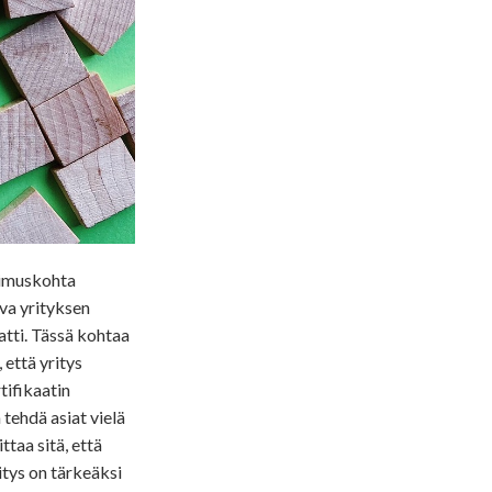
atimuskohta
uva yrityksen
tti. Tässä kohtaa
 että yritys
rtifikaatin
 tehdä asiat vielä
taa sitä, että
itys on tärkeäksi