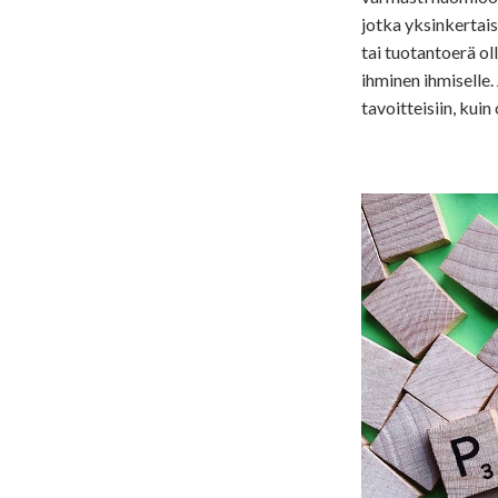
jotka yksinkertai
tai tuotantoerä oll
ihminen ihmiselle
tavoitteisiin, kuin