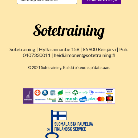
Sotetraining | Hylkirannantie 158 | 85900 Reisjärvi | Puh:
0407330011 | heidi.ilmonen@sotetraining.fi
© 2021 Sotetraining. Kaikki oikeudet pidätetään.