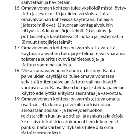
säilytetään ja hävitetään.
Omavalvonnan kohteen tulee yksilöidä mistä löytyy
tieto järjestelmistä ja niiden versioista, joita
omavalvonnan kohteessa käytetään. Tällaisia
järjestelmiä ovat 1) suoraan kantapalveluihin
liittyvistä A luokan järjestelmät 2) asiakas- ja
potilastietoja käsittelevät B luokan järjestelmät ja
3) muut tietojärjestelmät
Omavalvonnan kohteen on varmistettava, että
käytössä olevat eri tietojärjestelmät eivät vaaranna
toistensa suorituskykyä tai tietosuoja- ja
tietoturvaominaisuuksia.
Mikäli omavalvonnan kohde on liittynyt Kanta
palveluiden käyttäjäksi tulee omavalvonnassa
selvittää miten palvelun tietoturvallinen käyttö
varmistetaan. Kansallisen tietojärjestelmä palvelun
käyttö edellyttää erityistä seurantaa ja valvontaa.
Omavalvonnan kohteen on varmistettava omalta
osaltaan, että kanta-palveluihin arkistoidaan
ainoastaan sosiaali- ja terveydenhuollon
rekistereihin kuuluvia potilas- ja asiakasasiakirjoja.
Se ei siis ole kaikkien dokumenttien dokumentti
pankki, näitä varten yrityksellä tulee olla oma
tietojärjestelmänsä.