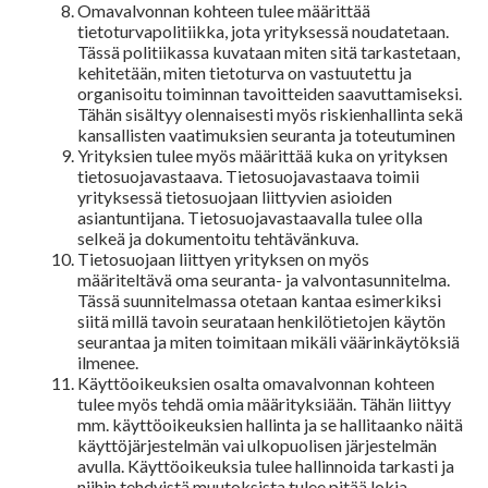
Omavalvonnan kohteen tulee määrittää
tietoturvapolitiikka, jota yrityksessä noudatetaan.
Tässä politiikassa kuvataan miten sitä tarkastetaan,
kehitetään, miten tietoturva on vastuutettu ja
organisoitu toiminnan tavoitteiden saavuttamiseksi.
Tähän sisältyy olennaisesti myös riskienhallinta sekä
kansallisten vaatimuksien seuranta ja toteutuminen
Yrityksien tulee myös määrittää kuka on yrityksen
tietosuojavastaava. Tietosuojavastaava toimii
yrityksessä tietosuojaan liittyvien asioiden
asiantuntijana. Tietosuojavastaavalla tulee olla
selkeä ja dokumentoitu tehtävänkuva.
Tietosuojaan liittyen yrityksen on myös
määriteltävä oma seuranta- ja valvontasunnitelma.
Tässä suunnitelmassa otetaan kantaa esimerkiksi
siitä millä tavoin seurataan henkilötietojen käytön
seurantaa ja miten toimitaan mikäli väärinkäytöksiä
ilmenee.
Käyttöoikeuksien osalta omavalvonnan kohteen
tulee myös tehdä omia määrityksiään. Tähän liittyy
mm. käyttöoikeuksien hallinta ja se hallitaanko näitä
käyttöjärjestelmän vai ulkopuolisen järjestelmän
avulla. Käyttöoikeuksia tulee hallinnoida tarkasti ja
niihin tehdyistä muutoksista tulee pitää lokia.