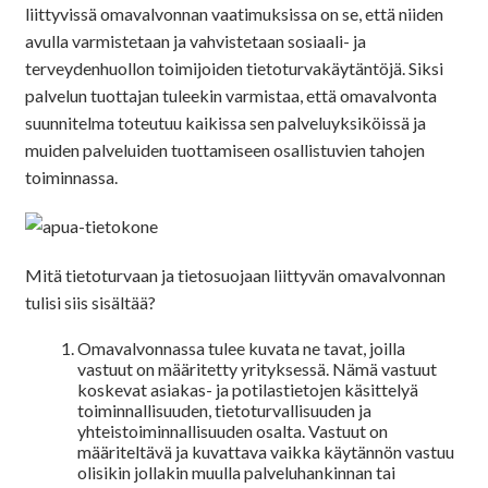
liittyvissä omavalvonnan vaatimuksissa on se, että niiden
avulla varmistetaan ja vahvistetaan sosiaali- ja
terveydenhuollon toimijoiden tietoturvakäytäntöjä. Siksi
palvelun tuottajan tuleekin varmistaa, että omavalvonta
suunnitelma toteutuu kaikissa sen palveluyksiköissä ja
muiden palveluiden tuottamiseen osallistuvien tahojen
toiminnassa.
Mitä tietoturvaan ja tietosuojaan liittyvän omavalvonnan
tulisi siis sisältää?
Omavalvonnassa tulee kuvata ne tavat, joilla
vastuut on määritetty yrityksessä. Nämä vastuut
koskevat asiakas- ja potilastietojen käsittelyä
toiminnallisuuden, tietoturvallisuuden ja
yhteistoiminnallisuuden osalta. Vastuut on
määriteltävä ja kuvattava vaikka käytännön vastuu
olisikin jollakin muulla palveluhankinnan tai