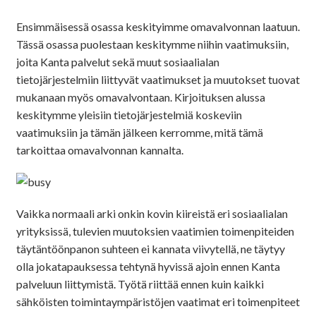
Ensimmäisessä osassa keskityimme omavalvonnan laatuun.
Tässä osassa puolestaan keskitymme niihin vaatimuksiin,
joita Kanta palvelut sekä muut sosiaalialan
tietojärjestelmiin liittyvät vaatimukset ja muutokset tuovat
mukanaan myös omavalvontaan. Kirjoituksen alussa
keskitymme yleisiin tietojärjestelmiä koskeviin
vaatimuksiin ja tämän jälkeen kerromme, mitä tämä
tarkoittaa omavalvonnan kannalta.
Vaikka normaali arki onkin kovin kiireistä eri sosiaalialan
yrityksissä, tulevien muutoksien vaatimien toimenpiteiden
täytäntöönpanon suhteen ei kannata viivytellä, ne täytyy
olla jokatapauksessa tehtynä hyvissä ajoin ennen Kanta
palveluun liittymistä. Työtä riittää ennen kuin kaikki
sähköisten toimintaympäristöjen vaatimat eri toimenpiteet