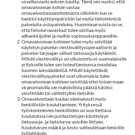
sovellusvuokrauksen kautta. Tämä sen vuoksi, että
omavalvonnan kohde vastaa
omavalvontasuunnitelmasta silloinkin kun se
hankkii käyttöympäristön tai muita tietoteknisiä
palveluita ostopalveluina. Huomionarvoista on se,
että tietoturvavastuut tulee ulottaa myös
alihankkijoihin ja muihin sopimuskumppaneihin.
Omavalvonnan kohteen tulee myös selvittää
käytetyn palvelun viestinvälitysoperaattorin ja
palvelun tarjoajan väliset tietosuoja käytännöt.
Mikäli viestinvälitys on ulkoistettu ei-suomalaiselle
yritykselle tulee sen toteuttamisessa noudataa
Suomen lainsäädäntöä. Mikäli käytettävät
viestinvälityspalvelut ovat ulkomaisia tulee
omavalvonnan kohteen selvittää ettei toisen maan
viranomaisilla ole mahdollista päästä käsiksi
viestintään tai välitettyihin tietoihin.
Omavalvontaan kuuluu olennaisesti myös
henkilöstön kouluttaminen. Yrityksessä
työskentelevien henkilöiden on suoritettava
koulutuksia niin potilastietojen käsittelyyn
tietosuoja- ja tietoturva-asioihin liittyen.
Koulutuksen määrä ja kesto suhteutetaan henkilön
työtehtäviin.