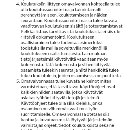
Koulutuksiin liittyen omavalvonnan kohteella tulee
olla koulutussuunnitelma ja toimintamalli
perehdyttämiseen, kouluttamiseen ja näiden
seurantaan. Koulutussuunnitelmassa tulee kuvata
vaadittavan koulutuksen sisältö ja toteuttamistavat.
Pelkkä listaus tarvittavista koulutuksista ei siis ole
riittävä dokumentointi. Koulutukseen
osallistuminen tulee todentaa esimerkiksi
todistuksilla muilla soveltuvilla merkinnöillä
koulutukseen osallistumisesta. Lain mukaan
tietojärjestelmiä käyttäviltä vaaditaan myös
kokemusta. Tätä kokemusta ja siihen liittyvää
osaamista tuleekin seurata ja niitä henkilöitä tulee
tukea koulutuksin, joiden osaamisessa on puutteita.
Omavalvonnassa tulee kuvata ne keinot miten
varmistetaan, että tarvittavat käyttöohjeet ovat
kaikkien niiden saatavilla, jotka käyttävät
asiakastyöhön liittyviä tietojärjestelmiä.
Käyttöohjeet tulee olla sillä kielellä, jonka
osaaminen on vähimmäisvaatimus työn
suorittamiselle. Omavalvonnassa otetaan siis
kantaa ja kuvataan mistä löytyvät järjestelmän
valmistajan ohjeet, tiedot koulutuksista sekä ne