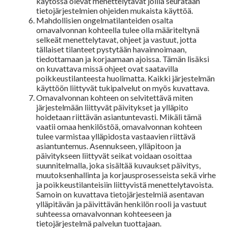
käytössä olevat menettelytavat joilla seurataan
tietojärjestelmien ohjeiden mukaista käyttöä.
Mahdollisien ongelmatilanteiden osalta
omavalvonnan kohteella tulee olla määriteltynä
selkeät menettelytavat, ohjeet ja vastuut, jotta
tällaiset tilanteet pystytään havainnoimaan,
tiedottamaan ja korjaamaan ajoissa. Tämän lisäksi
on kuvattava missä ohjeet ovat saatavilla
poikkeustilanteesta huolimatta. Kaikki järjestelmän
käyttöön liittyvät tukipalvelut on myös kuvattava.
Omavalvonnan kohteen on selvitettävä miten
järjestelmään liittyvät päivitykset ja ylläpito
hoidetaan riittävän asiantuntevasti. Mikäli tämä
vaatii omaa henkilöstöä, omavalvonnan kohteen
tulee varmistaa ylläpidosta vastaavien riittävä
asiantuntemus. Asennukseen, ylläpitoon ja
päivitykseen liittyvät seikat voidaan osoittaa
suunnitelmalla, joka sisältää kuvaukset päivitys,
muutoksenhallinta ja korjausprosesseista sekä virhe
ja poikkeustilanteisiin liittyvistä menettelytavoista.
Samoin on kuvattava tietojärjestelmiä asentavan
ylläpitävän ja päivittävän henkilön rooli ja vastuut
suhteessa omavalvonnan kohteeseen ja
tietojärjestelmä palvelun tuottajaan.