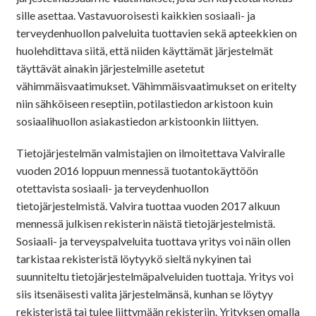
sille asettaa. Vastavuoroisesti kaikkien sosiaali- ja
terveydenhuollon palveluita tuottavien sekä apteekkien on
huolehdittava siitä, että niiden käyttämät järjestelmät
täyttävät ainakin järjestelmille asetetut
vähimmäisvaatimukset. Vähimmäisvaatimukset on eritelty
niin sähköiseen reseptiin, potilastiedon arkistoon kuin
sosiaalihuollon asiakastiedon arkistoonkin liittyen.
Tietojärjestelmän valmistajien on ilmoitettava Valviralle
vuoden 2016 loppuun mennessä tuotantokäyttöön
otettavista sosiaali- ja terveydenhuollon
tietojärjestelmistä. Valvira tuottaa vuoden 2017 alkuun
mennessä julkisen rekisterin näistä tietojärjestelmistä.
Sosiaali- ja terveyspalveluita tuottava yritys voi näin ollen
tarkistaa rekisteristä löytyykö sieltä nykyinen tai
suunniteltu tietojärjestelmäpalveluiden tuottaja. Yritys voi
siis itsenäisesti valita järjestelmänsä, kunhan se löytyy
rekisteristä tai tulee liittymään rekisteriin. Yrityksen omalla