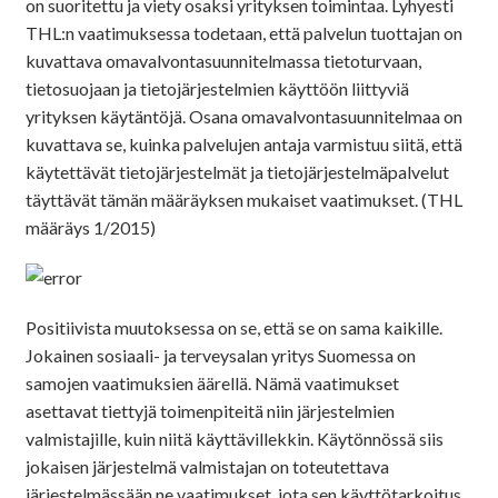
on suoritettu ja viety osaksi yrityksen toimintaa. Lyhyesti
THL:n vaatimuksessa todetaan, että palvelun tuottajan on
kuvattava omavalvontasuunnitelmassa tietoturvaan,
tietosuojaan ja tietojärjestelmien käyttöön liittyviä
yrityksen käytäntöjä. Osana omavalvontasuunnitelmaa on
kuvattava se, kuinka palvelujen antaja varmistuu siitä, että
käytettävät tietojärjestelmät ja tietojärjestelmäpalvelut
täyttävät tämän määräyksen mukaiset vaatimukset. (THL
määräys 1/2015)
Positiivista muutoksessa on se, että se on sama kaikille.
Jokainen sosiaali- ja terveysalan yritys Suomessa on
samojen vaatimuksien äärellä. Nämä vaatimukset
asettavat tiettyjä toimenpiteitä niin järjestelmien
valmistajille, kuin niitä käyttävillekkin. Käytönnössä siis
jokaisen järjestelmä valmistajan on toteutettava
järjestelmässään ne vaatimukset, jota sen käyttötarkoitus