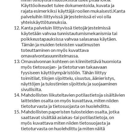
Käyttöoikeudet tulee dokumentoida, kuvata ja
rajata esimerkiksi käyttäjä roolien mukaisesti.Kanta
palveluihin liittyvissä järjestelmissä ei voi olla
yhteiskäyttötunnuksia.
Kanta palveluin liittyvissä tietojärjestelmissä
käytetään vahvaa tunnistautumismekanismia tai
poikkeustapauksissa vahvaa salasanaa käytäen.
Tämän ja muiden teknisten vaatimusten
toteuttaminen on myös kuvattava
omavalvontasuunnitelmassa.
Omavalvonnan kohteen on kiinnitettävä huomiota
myös tietosuojan- ja tietoturvan takaavaan
fyysiseen käyttöympäristöön. Tähän liittyy
toimitilat, tilojen sijoittelu, sisustus, äänieristys,
näyttöjen ja tulostimien sijoittelu ja suojaaminen
sivullisilta.
Mahdollisten liikuteltavien potilastietoja sisältävien
laitteiden osalta on myös kuvattava, miten niiden
tietoturvasta ja tietosuojasta on huolehdittu.
Mahdollisten paperisten tulosteiden osalta, jotka
saattavat sisältää asiakas-tai potilastietoja, on
myös kuvattava miten niiden tietosuojasta ja
tietoturvasta on huolehdittu ja miten näitä