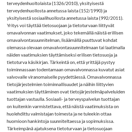
terveydenhuoltolaista (1326/2010), yksityisestä
terveydenhuollosta annetussa laista (152/1990) ja
yksityisestä sosiaalihuollosta annetussa laista (992/2011).
Yritys voi täyttää tietosuojaan ja tietoturvaan liittyvät
omavalvonnan vaatimukset, joko tekemällä näistä erillisen
omavalvontasuunnitelman, lisäämällä puuttuvat kohdat
olemassa olevaan omavalvontasuunnitelmaan tai laatimalla
näiden vaatimuksien täyttämiseksi erilisen tietosuoja ja
tietoturva käsikirjan. Tärkeintä on, että yrittäjä pystyy
toiminnassaan todentamaan omavalvonnassa kuvatut asiat
valvovalle viranomaiselle pyydettäessä. Omavalvonnassa
tietojärjestelmien toiminnallisuudet ja näihin liittyvien
vaatimuksien täyttäminen ovat tietojärjestelmäpalveluiden
tuottajan vastuulla. Sosiaali- ja terveyspalvelun tuottajan
on kuitenkin varmistettava, että näistä vaatimuksista on
huolehdittu valmistajan toimesta ja ne tuleekin ottaa
huomioon hankintoja suunniteltaessa ja sopimuksissa.
Tärkeimpänä ajatuksena tietoturvaan ja tietosuojaan