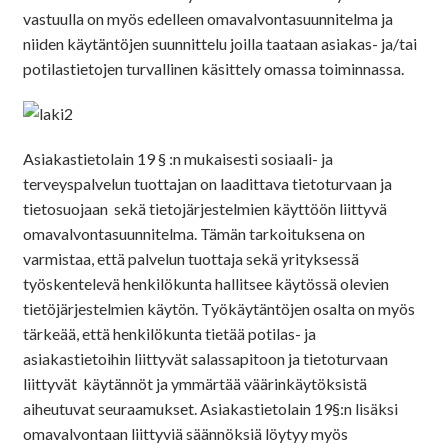
vastuulla on myös edelleen omavalvontasuunnitelma ja
niiden käytäntöjen suunnittelu joilla taataan asiakas- ja/tai
potilastietojen turvallinen käsittely omassa toiminnassa.
Asiakastietolain 19 § :n mukaisesti sosiaali- ja
terveyspalvelun tuottajan on laadittava tietoturvaan ja
tietosuojaan sekä tietojärjestelmien käyttöön liittyvä
omavalvontasuunnitelma. Tämän tarkoituksena on
varmistaa, että palvelun tuottaja sekä yrityksessä
työskentelevä henkilökunta hallitsee käytössä olevien
tietöjärjestelmien käytön. Työkäytäntöjen osalta on myös
tärkeää, että henkilökunta tietää potilas- ja
asiakastietoihin liittyvät salassapitoon ja tietoturvaan
liittyvät käytännöt ja ymmärtää väärinkäytöksistä
aiheutuvat seuraamukset. Asiakastietolain 19§:n lisäksi
omavalvontaan liittyviä säännöksiä löytyy myös