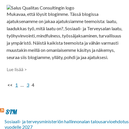
Mukavaa, että löysit blogimme. Tässä blogissa
ajatuksenamme on jakaa ajatuksiamme teemoista: laatu,
laadukkas työ, mitä laatu on?, Sosiaali- ja Terveysalan laatu,
työhyvinvointi, mindfulness, työssäjaksaminen, turvallisuus
ja ympäristö. Näistä kaikista teemoista ja vähän varmasti
muustakin meillä on omanlaisemme käsitys ja näkemys,
seuraa siis blogiamme, ylläty, pohdi ja jaa ajatuksesi.
Lue lisää >
<<
1
…
3
4
STM
Sosiaali- ja terveysministeriön hallinnonalan talousarvioehdotus
vuodelle 2027