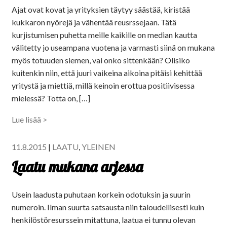
Ajat ovat kovat ja yrityksien täytyy säästää, kiristää
kukkaron nyörejä ja vähentää reusrssejaan. Tätä
kurjistumisen puhetta meille kaikille on median kautta
välitetty jo useampana vuotena ja varmasti siinä on mukana
myös totuuden siemen, vai onko sittenkään? Olisiko
kuitenkin niin, että juuri vaikeina aikoina pitäisi kehittää
yritystä ja miettiä, millä keinoin erottua positiivisessa
mielessä? Totta on, […]
Lue lisää >
11.8.2015
|
LAATU
,
YLEINEN
Laatu mukana arjessa
Usein laadusta puhutaan korkein odotuksin ja suurin
numeroin. Ilman suurta satsausta niin taloudellisesti kuin
henkilöstöresurssein mitattuna, laatua ei tunnu olevan