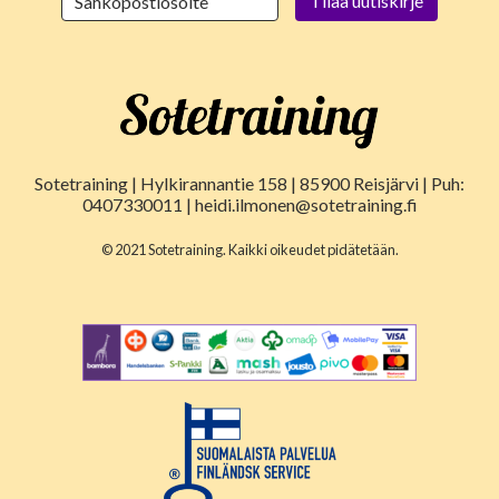
Sotetraining | Hylkirannantie 158 | 85900 Reisjärvi | Puh:
0407330011 | heidi.ilmonen@sotetraining.fi
© 2021 Sotetraining. Kaikki oikeudet pidätetään.