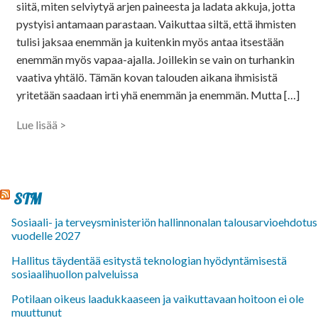
siitä, miten selviytyä arjen paineesta ja ladata akkuja, jotta
pystyisi antamaan parastaan. Vaikuttaa siltä, että ihmisten
tulisi jaksaa enemmän ja kuitenkin myös antaa itsestään
enemmän myös vapaa-ajalla. Joillekin se vain on turhankin
vaativa yhtälö. Tämän kovan talouden aikana ihmisistä
yritetään saadaan irti yhä enemmän ja enemmän. Mutta […]
Lue lisää >
STM
Sosiaali- ja terveysministeriön hallinnonalan talousarvioehdotus
vuodelle 2027
Hallitus täydentää esitystä teknologian hyödyntämisestä
sosiaalihuollon palveluissa
Potilaan oikeus laadukkaaseen ja vaikuttavaan hoitoon ei ole
muuttunut