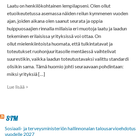
Laatu on henkilökohtainen lempilapseni. Olen ollut
etuoikeutetussa asemassa näiden reilun kymmenen vuoden
ajan, joiden aikana olen saanut seurata ja oppia
huippuosaajien rinnalla millaisia eri muotoja laatu ja laadun
tekeminen erilaisissa yrityksissä voi ottaa. On
ollut mielenkiintoista huomata, että tulkintatavat ja
toteutukset ruohonjuuritasolle mentäessä vaihtelivat
suurestikin, vaikka laadun toteutustavaksi valittu standardi
olisikin sama. Tämä huomio johti seuraavaan pohdintaan:
miksi yrityksiä […]
Lue lisää >
STM
Sosiaali- ja terveysministeriön hallinnonalan talousarvioehdotus
vuodelle 2027