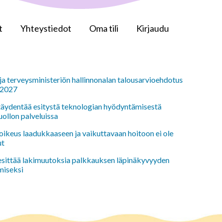
t
Yhteystiedot
Oma tili
Kirjaudu
 ja terveysministeriön hallinnonalan talousarvioehdotus
 2027
 täydentää esitystä teknologian hyödyntämisestä
uollon palveluissa
oikeus laadukkaaseen ja vaikuttavaan hoitoon ei ole
ut
 esittää lakimuutoksia palkkauksen läpinäkyvyyden
miseksi