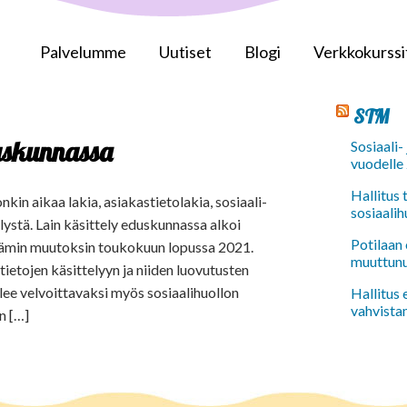
Palvelumme
Uutiset
Blogi
Verkkokurssi
STM
uskunnassa
Sosiaali-
vuodelle
Hallitus
nkin aikaa lakia, asiakastietolakia, sosiaali-
sosiaalih
lystä. Lain käsittely eduskunnassa alkoi
Potilaan 
ttämin muutoksin toukokuun lopussa 2021.
muuttun
stietojen käsittelyyn ja niiden luovutusten
lee velvoittavaksi myös sosiaalihuollon
Hallitus
vahvista
en […]