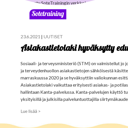
23.6.2021
|
UUTISET
Asiakastietolaki hyväksytty ed
Sosiaali- ja terveysministeriö (STM) on valmistellut jo jo
ja terveydenhuollon asiakastietojen sähköisestä käsitte
marraskuussa 2020 ja se hyväksyttiin valiokunnan esi
Asiakastietolaki vaikuttaa erityisesti asiakas- ja potila
hallintaan Kanta-palvelussa. Kanta-palvelujen käyttö tu
yksityisillä ja julkisilla palveluntuottajilla siirtymäkaud
Lue lisää >