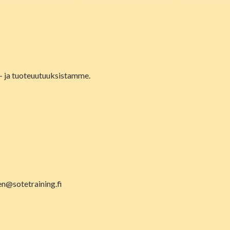
lu- ja tuoteuutuuksistamme.
en@sotetraining.fi