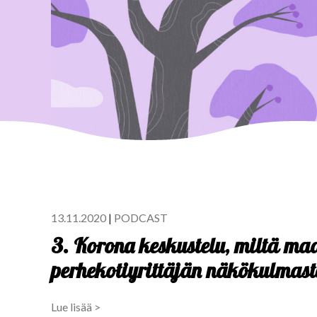
13.11.2020
|
PODCAST
3. Korona keskustelu, miltä ma
perhekotiyrittäjän näkökulmast
Lue lisää >