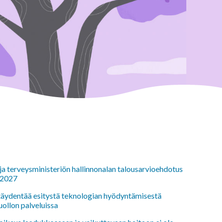
 ja terveysministeriön hallinnonalan talousarvioehdotus
 2027
 täydentää esitystä teknologian hyödyntämisestä
uollon palveluissa