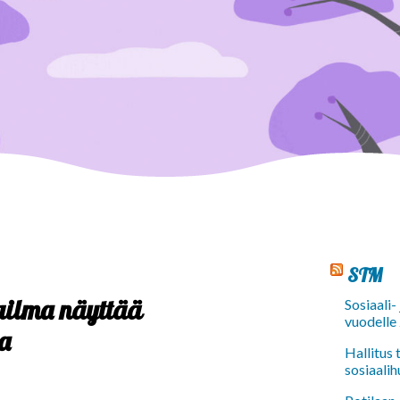
STM
ailma näyttää
Sosiaali-
vuodelle
a
Hallitus
sosiaalih