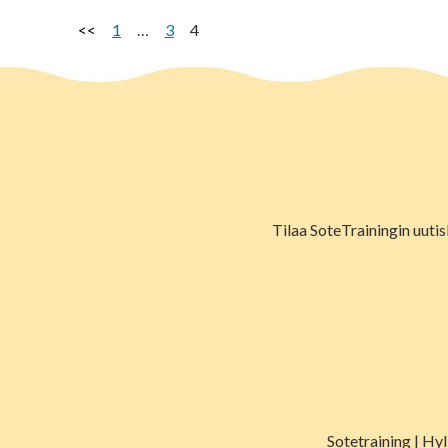
<<
1
…
3
4
Tilaa SoteTrainingin uutis
Sotetraining | Hy