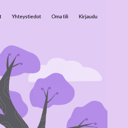
t
Yhteystiedot
Oma tili
Kirjaudu