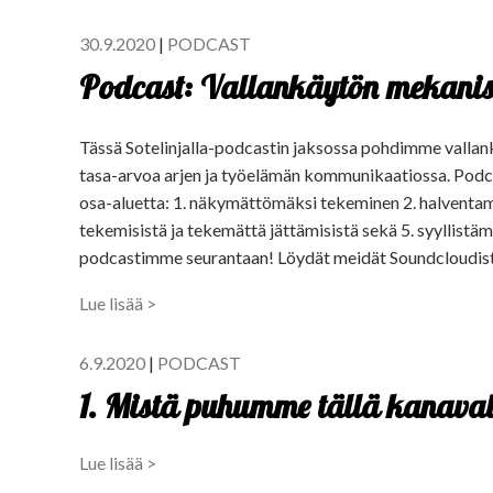
30.9.2020
|
PODCAST
Podcast: Vallankäytön mekanis
Tässä Sotelinjalla-podcastin jaksossa pohdimme vallan
tasa-arvoa arjen ja työelämän kommunikaatiossa. Podcas
osa-aluetta: 1. näkymättömäksi tekeminen 2. halventami
tekemisistä ja tekemättä jättämisistä sekä 5. syyllistä
podcastimme seurantaan! Löydät meidät Soundcloudista j
Lue lisää >
6.9.2020
|
PODCAST
1. Mistä puhumme tällä kanaval
Lue lisää >