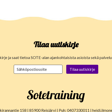
Tilaa uutiskirje
kirje ja saat tietoa SOTE-alan ajankohtaisista asioista sekä palve
lkirannantie 158 | 85900 Reisjärvi | Puh: 0407330011 | heidi.ilmon