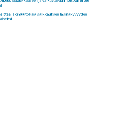
oikeus laadukkaaseen ja vaikuttavaan hoitoon ei ole
ut
 esittää lakimuutoksia palkkauksen läpinäkyvyyden
miseksi