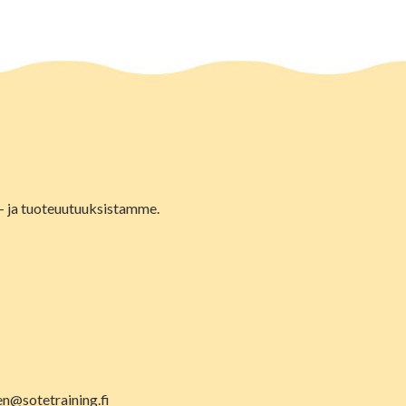
lu- ja tuoteuutuuksistamme.
en@sotetraining.fi