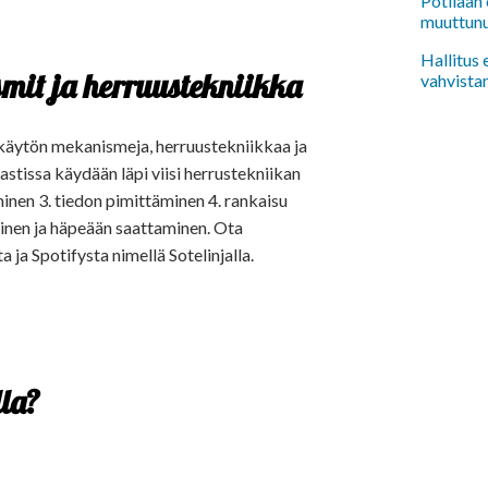
Potilaan 
muuttun
Hallitus
mit ja herruustekniikka
vahvista
käytön mekanismeja, herruustekniikkaa ja
tissa käydään läpi viisi herrustekniikan
nen 3. tiedon pimittäminen 4. rankaisu
minen ja häpeään saattaminen. Ota
a Spotifysta nimellä Sotelinjalla.
la?