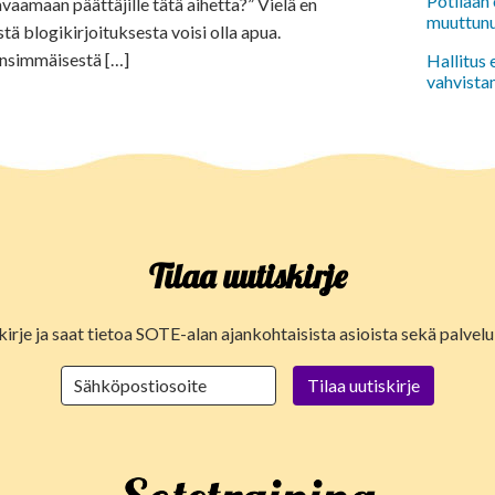
Potilaan 
avaamaan päättäjille tätä aihetta?” Vielä en
muuttun
stä blogikirjoituksesta voisi olla apua.
ensimmäisestä […]
Hallitus
vahvista
Tilaa uutiskirje
kirje ja saat tietoa SOTE-alan ajankohtaisista asioista sekä palve