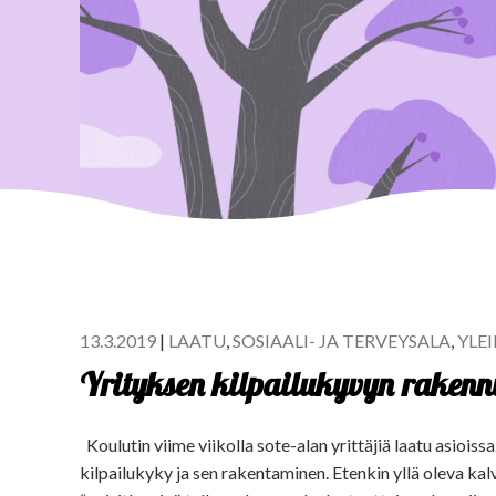
13.3.2019
|
LAATU
,
SOSIAALI- JA TERVEYSALA
,
YLE
Yrityksen kilpailukyvyn rakenn
Koulutin viime viikolla sote-alan yrittäjiä laatu asiois
kilpailukyky ja sen rakentaminen. Etenkin yllä oleva kal