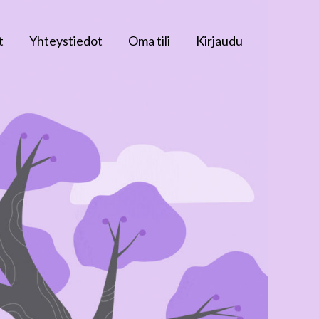
t
Yhteystiedot
Oma tili
Kirjaudu