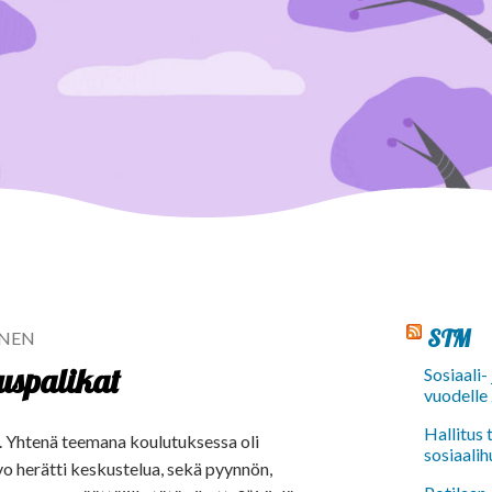
STM
INEN
uspalikat
Sosiaali-
vuodelle
Hallitus
sa. Yhtenä teemana koulutuksessa oli
sosiaalih
vo herätti keskustelua, sekä pyynnön,