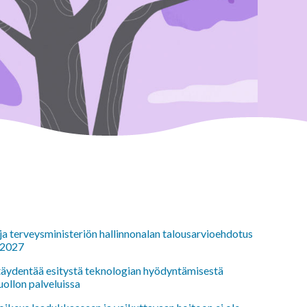
 ja terveysministeriön hallinnonalan talousarvioehdotus
 2027
 täydentää esitystä teknologian hyödyntämisestä
uollon palveluissa