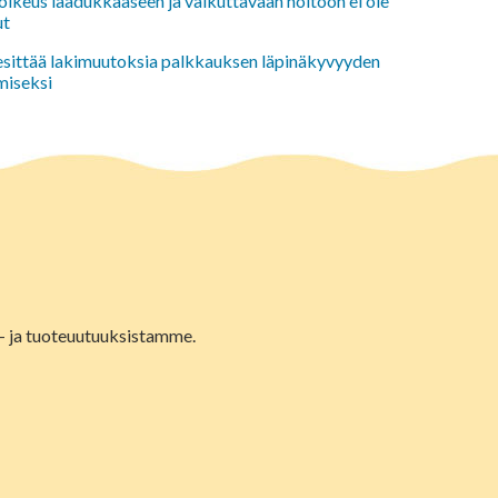
oikeus laadukkaaseen ja vaikuttavaan hoitoon ei ole
ut
 esittää lakimuutoksia palkkauksen läpinäkyvyyden
miseksi
lu- ja tuoteuutuuksistamme.