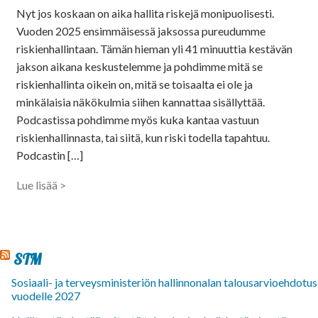
Nyt jos koskaan on aika hallita riskejä monipuolisesti.
Vuoden 2025 ensimmäisessä jaksossa pureudumme
riskienhallintaan. Tämän hieman yli 41 minuuttia kestävän
jakson aikana keskustelemme ja pohdimme mitä se
riskienhallinta oikein on, mitä se toisaalta ei ole ja
minkälaisia näkökulmia siihen kannattaa sisällyttää.
Podcastissa pohdimme myös kuka kantaa vastuun
riskienhallinnasta, tai siitä, kun riski todella tapahtuu.
Podcastin […]
Lue lisää >
STM
Sosiaali- ja terveysministeriön hallinnonalan talousarvioehdotus
vuodelle 2027