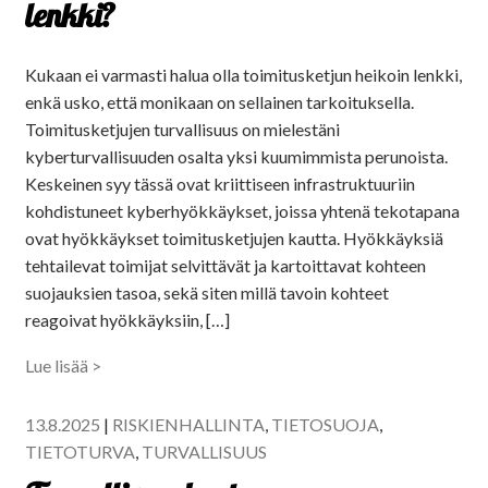
lenkki?
Kukaan ei varmasti halua olla toimitusketjun heikoin lenkki,
enkä usko, että monikaan on sellainen tarkoituksella.
Toimitusketjujen turvallisuus on mielestäni
kyberturvallisuuden osalta yksi kuumimmista perunoista.
Keskeinen syy tässä ovat kriittiseen infrastruktuuriin
kohdistuneet kyberhyökkäykset, joissa yhtenä tekotapana
ovat hyökkäykset toimitusketjujen kautta. Hyökkäyksiä
tehtailevat toimijat selvittävät ja kartoittavat kohteen
suojauksien tasoa, sekä siten millä tavoin kohteet
reagoivat hyökkäyksiin, […]
Lue lisää >
13.8.2025
|
RISKIENHALLINTA
,
TIETOSUOJA
,
TIETOTURVA
,
TURVALLISUUS