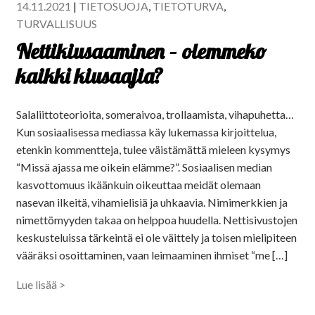
14.11.2021
|
TIETOSUOJA
,
TIETOTURVA
,
TURVALLISUUS
Nettikiusaaminen – olemmeko
kaikki kiusaajia?
Salaliittoteorioita, someraivoa, trollaamista, vihapuhetta…
Kun sosiaalisessa mediassa käy lukemassa kirjoittelua,
etenkin kommentteja, tulee väistämättä mieleen kysymys
“Missä ajassa me oikein elämme?”. Sosiaalisen median
kasvottomuus ikäänkuin oikeuttaa meidät olemaan
nasevan ilkeitä, vihamielisiä ja uhkaavia. Nimimerkkien ja
nimettömyyden takaa on helppoa huudella. Nettisivustojen
keskusteluissa tärkeintä ei ole väittely ja toisen mielipiteen
vääräksi osoittaminen, vaan leimaaminen ihmiset “me […]
Lue lisää >