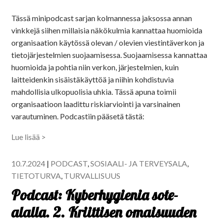
Tässä minipodcast sarjan kolmannessa jaksossa annan
vinkkejä siihen millaisia näkökulmia kannattaa huomioida
organisaation käytössä olevan / olevien viestintäverkon ja
tietojärjestelmien suojaamisessa. Suojaamisessa kannattaa
huomioida ja pohtia niin verkon, järjestelmien, kuin
laitteidenkin sisäistäkäyttöä ja niihin kohdistuvia
mahdollisia ulkopuolisia uhkia. Tässä apuna toimii
organisaatioon laadittu riskiarviointi ja varsinainen
varautuminen. Podcastiin pääsetä tästä:
Lue lisää >
10.7.2024
|
PODCAST
,
SOSIAALI- JA TERVEYSALA
,
TIETOTURVA
,
TURVALLISUUS
Podcast: Kyberhygienia sote-
alalla. 2. Kriittisen omaisuuden