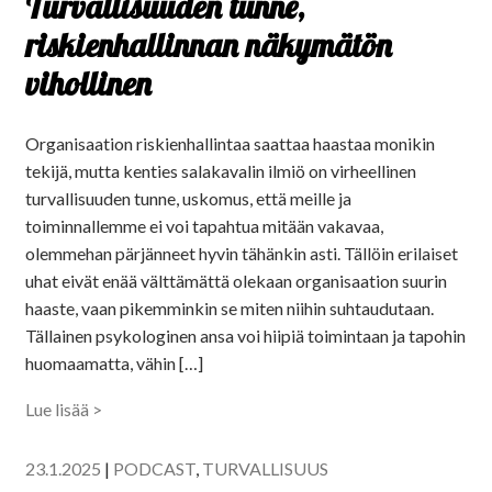
Turvallisuuden tunne,
riskienhallinnan näkymätön
vihollinen
Organisaation riskienhallintaa saattaa haastaa monikin
tekijä, mutta kenties salakavalin ilmiö on virheellinen
turvallisuuden tunne, uskomus, että meille ja
toiminnallemme ei voi tapahtua mitään vakavaa,
olemmehan pärjänneet hyvin tähänkin asti. Tällöin erilaiset
uhat eivät enää välttämättä olekaan organisaation suurin
haaste, vaan pikemminkin se miten niihin suhtaudutaan.
Tällainen psykologinen ansa voi hiipiä toimintaan ja tapohin
huomaamatta, vähin […]
Lue lisää >
23.1.2025
|
PODCAST
,
TURVALLISUUS