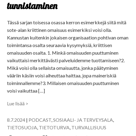
tunnistaminen
Tässä sarjan toisessa osassa kerron esimerkkejä siitä mitä
sote-alan kriittinen omaisuus esimerkiksi voisi olla.
Kannustan kuitenkin jokaisen organisaation pohtivan oman
toimintansa osalta seuraavia kysymyksiä, kriittisen
omaisuuden osalta. 1. Minkä omaisuuden puuttuminen
vaikuttaisi merkittävästi palveluidemme tuottamiseen?2.
Mikä voisi olla sellaista omaisuutta, jonka päätyminen
vääriin käsiin voisi aiheuttaa haittaa, jopa maineriskiä
toiminnallemme?3. Millaisen omaisuuden puuttuminen
voisi vaikuttaa […]
Lue lisää >
8.7.2024
|
PODCAST
,
SOSIAALI- JA TERVEYSALA
,
TIETOSUOJA
,
TIETOTURVA
,
TURVALLISUUS