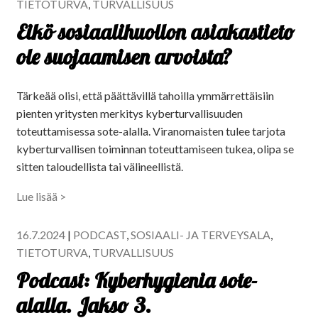
TIETOTURVA
,
TURVALLISUUS
Eikö sosiaalihuollon asiakastieto
ole suojaamisen arvoista?
Tärkeää olisi, että päättävillä tahoilla ymmärrettäisiin
pienten yritysten merkitys kyberturvallisuuden
toteuttamisessa sote-alalla. Viranomaisten tulee tarjota
kyberturvallisen toiminnan toteuttamiseen tukea, olipa se
sitten taloudellista tai välineellistä.
Lue lisää >
16.7.2024
|
PODCAST
,
SOSIAALI- JA TERVEYSALA
,
TIETOTURVA
,
TURVALLISUUS
Podcast: Kyberhygienia sote-
alalla. Jakso 3.