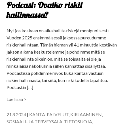
Podcast: Ovatko riskit
hallinnassa?
Nyt jos koskaan on aika hallita riskejä monipuolisesti.
Vuoden 2025 ensimmäisessä jaksossa pureudumme
riskienhallintaan. Tämän hieman yli 41 minuuttia kestävän
jakson aikana keskustelemme ja pohdimme mitä se
riskienhallinta oikein on, mitä se toisaalta ei ole ja
minkälaisia näkökulmia siihen kannattaa sisällyttää.
Podcastissa pohdimme myös kuka kantaa vastuun
riskienhallinnasta, tai siitä, kun riski todella tapahtuu.
Podcastin […]
Lue lisää >
21.8.2024
|
KANTA-PALVELUT
,
KIRJAAMINEN
,
SOSIAALI- JA TERVEYSALA
,
TIETOSUOJA
,