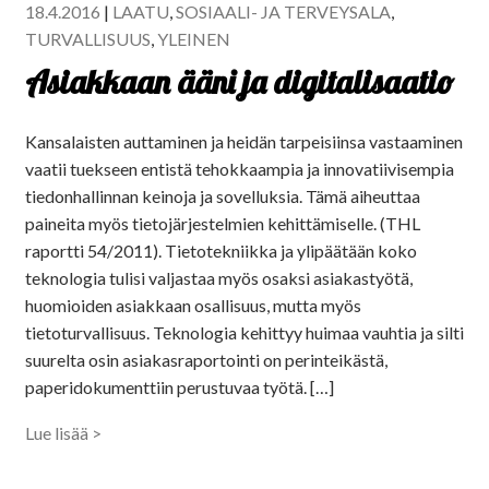
18.4.2016
|
LAATU
,
SOSIAALI- JA TERVEYSALA
,
TURVALLISUUS
,
YLEINEN
Asiakkaan ääni ja digitalisaatio
Kansalaisten auttaminen ja heidän tarpeisiinsa vastaaminen
vaatii tuekseen entistä tehokkaampia ja innovatiivisempia
tiedonhallinnan keinoja ja sovelluksia. Tämä aiheuttaa
paineita myös tietojärjestelmien kehittämiselle. (THL
raportti 54/2011). Tietotekniikka ja ylipäätään koko
teknologia tulisi valjastaa myös osaksi asiakastyötä,
huomioiden asiakkaan osallisuus, mutta myös
tietoturvallisuus. Teknologia kehittyy huimaa vauhtia ja silti
suurelta osin asiakasraportointi on perinteikästä,
paperidokumenttiin perustuvaa työtä. […]
Lue lisää >