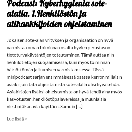
Podcast: Kyberhygienia sote-
alalla. 1.Henkilöstön ja
alihankkijoiden ohjeistaminen
Jokaisen sote-alan yrityksen ja organisaation on hyvä
varmistaa oman toiminnan osalta hyvien perustason
tietoturvakäytäntöjen toteutuminen. Tämä auttaa niin
henkilötietojen suojaamisessa, kuin myös toiminnan
häiriöttömän jatkumisen varmistamisessa. Tässä
minipodcast sarjan ensimmäisessä osassa kerron millaisin
asiakirjoin tätä ohjeistamista sote-alalla olisi hyvä tehdä.
Asiakirjojen lisäksi ohjeistamista on hyvä tehdä aina myös
kasvotusten, henkilöstöpalavereissa ja muunlaisia
viestintäkanavia käyttäen. Samoin […]
Lue lisää >