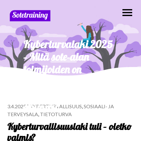
Kyberturvalaki 2025
– Mitä sote-alan
toimijoiden on
tiedettävä?
SoteTraining on
apunasi!
3.4.2025
|
KYBERTURVALLISUUS
,
SOSIAALI- JA
TERVEYSALA
,
TIETOTURVA
Kyberturvallisuuslaki tuli – oletko
valmis?