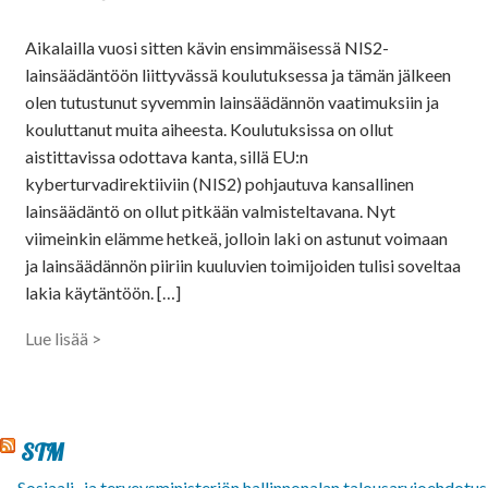
Aikalailla vuosi sitten kävin ensimmäisessä NIS2-
lainsäädäntöön liittyvässä koulutuksessa ja tämän jälkeen
olen tutustunut syvemmin lainsäädännön vaatimuksiin ja
kouluttanut muita aiheesta. Koulutuksissa on ollut
aistittavissa odottava kanta, sillä EU:n
kyberturvadirektiiviin (NIS2) pohjautuva kansallinen
lainsäädäntö on ollut pitkään valmisteltavana. Nyt
viimeinkin elämme hetkeä, jolloin laki on astunut voimaan
ja lainsäädännön piiriin kuuluvien toimijoiden tulisi soveltaa
lakia käytäntöön. […]
Lue lisää >
STM
Sosiaali- ja terveysministeriön hallinnonalan talousarvioehdotus