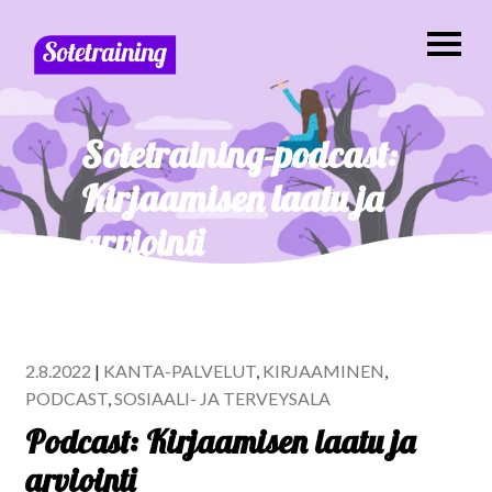
Sotetraining-podcast:
Kirjaamisen laatu ja
arviointi
2.8.2022
|
KANTA-PALVELUT
,
KIRJAAMINEN
,
PODCAST
,
SOSIAALI- JA TERVEYSALA
Podcast: Kirjaamisen laatu ja
arviointi