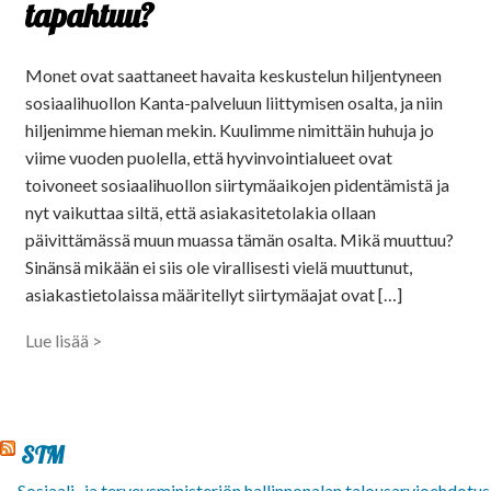
tapahtuu?
Monet ovat saattaneet havaita keskustelun hiljentyneen
sosiaalihuollon Kanta-palveluun liittymisen osalta, ja niin
hiljenimme hieman mekin. Kuulimme nimittäin huhuja jo
viime vuoden puolella, että hyvinvointialueet ovat
toivoneet sosiaalihuollon siirtymäaikojen pidentämistä ja
nyt vaikuttaa siltä, että asiakasitetolakia ollaan
päivittämässä muun muassa tämän osalta. Mikä muuttuu?
Sinänsä mikään ei siis ole virallisesti vielä muuttunut,
asiakastietolaissa määritellyt siirtymäajat ovat […]
Lue lisää >
STM
Sosiaali- ja terveysministeriön hallinnonalan talousarvioehdotus