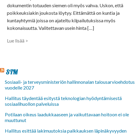
dokumentin totuuden siemen oli myös vahva. Uskon, että
poikkeuksiakin joukosta löytyy. Eittämättä on kuntia ja
kuntayhtymiä joissa on ajateltu kilpailutuksissa myös
kokonaisuutta. Valitettavan usein hinta […]
Lue lisää >
STM
Sosiaali- ja terveysministeriön hallinnonalan talousarvioehdotus
vuodelle 2027
Hallitus täydentää esitystä teknologian hyödyntämisestä
sosiaalihuollon palveluissa
Potilaan oikeus laadukkaaseen ja vaikuttavaan hoitoon ei ole
muuttunut
Hallitus esittää lakimuutoksia palkkauksen läpinäkyvyyden