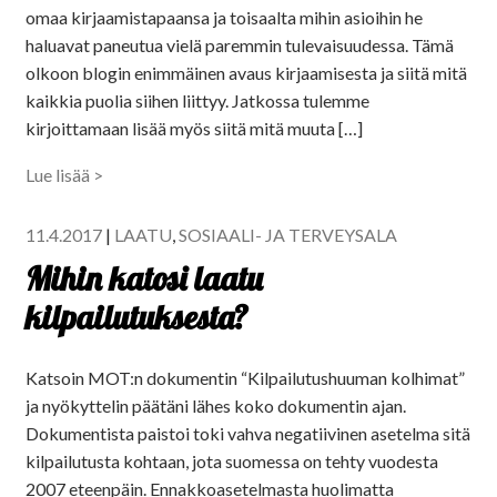
omaa kirjaamistapaansa ja toisaalta mihin asioihin he
haluavat paneutua vielä paremmin tulevaisuudessa. Tämä
olkoon blogin enimmäinen avaus kirjaamisesta ja siitä mitä
kaikkia puolia siihen liittyy. Jatkossa tulemme
kirjoittamaan lisää myös siitä mitä muuta […]
Lue lisää >
11.4.2017
|
LAATU
,
SOSIAALI- JA TERVEYSALA
Mihin katosi laatu
kilpailutuksesta?
Katsoin MOT:n dokumentin “Kilpailutushuuman kolhimat”
ja nyökyttelin päätäni lähes koko dokumentin ajan.
Dokumentista paistoi toki vahva negatiivinen asetelma sitä
kilpailutusta kohtaan, jota suomessa on tehty vuodesta
2007 eteenpäin. Ennakkoasetelmasta huolimatta