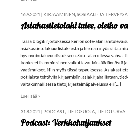
16.9.2021
|
KIRJAAMINEN
,
SOSIAALI- JA TERVEYS
Asiakastietolaki tulee, oletko v
Tässä blogikirjoituksessa kerron sote-alan lähitulevais
asiakastietolakiuudistuksesta ja hieman myös siitä, mit
hyvinvointialueuudistukseen. Sote-alan ollessa vahvasti
konkreettisimmin siihen vaikuttavat lainsäädännöstä ja
vaatimukset. Niin myös tässä tapauksessa. Asiakastietola
potilaista tehtäviin kirjaamisiin, asiakirjahallintaan, tie
valtakunnallisessa tietojärjestelmäpalvelussa eli […]
Lue lisää >
31.8.2021
|
PODCAST
,
TIETOSUOJA
,
TIETOTURVA
Podcast: Verkkohuijaukset