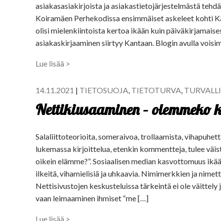
asiakasasiakirjoista ja asiakastietojärjestelmästä te
Koiramäen Perhekodissa ensimmäiset askeleet kohti Kant
olisi mielenkiintoista kertoa ikään kuin päiväkirjamaise
asiakaskirjaaminen siirtyy Kantaan. Blogin avulla vois
Lue lisää >
14.11.2021
|
TIETOSUOJA
,
TIETOTURVA
,
TURVALL
Nettikiusaaminen – olemmeko k
Salaliittoteorioita, someraivoa, trollaamista, vihapuhe
lukemassa kirjoittelua, etenkin kommentteja, tulee vä
oikein elämme?”. Sosiaalisen median kasvottomuus ikä
ilkeitä, vihamielisiä ja uhkaavia. Nimimerkkien ja nime
Nettisivustojen keskusteluissa tärkeintä ei ole väittely 
vaan leimaaminen ihmiset “me […]
Lue lisää >