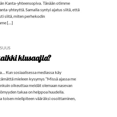
hdään Kanta-yhteensopiva. Tänään otimme
a-yhteyttä. Samalla syntyi ajatus siitä, että
sti siitä, miten perhekodin
imme […]
ISUUS
aikki kiusaajia?
tta… Kun sosiaalisessa mediassa käy
istämättä mieleen kysymys “Missä ajassa me
änkuin oikeuttaa meidät olemaan nasevan
ttömyyden takaa on helppoa huudella.
ja toisen mielipiteen vääräksi osoittaminen,