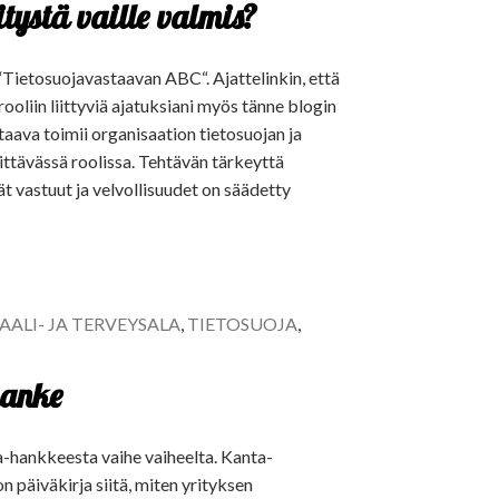
tystä vaille valmis?
Tietosuojavastaavan ABC“. Ajattelinkin, että
rooliin liittyviä ajatuksiani myös tänne blogin
staava toimii organisaation tietosuojan ja
ttävässä roolissa. Tehtävän tärkeyttä
ät vastuut ja velvollisuudet on säädetty
AALI- JA TERVEYSALA
,
TIETOSUOJA
,
hanke
hankkeesta vaihe vaiheelta. Kanta-
n päiväkirja siitä, miten yrityksen