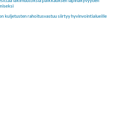
 esittää lakimuutoksia palkkauksen läpinäkyvyyden
miseksi
n kuljetusten rahoitusvastuu siirtyy hyvinvointialueille