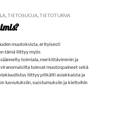
ALA
,
TIETOSUOJA
,
TIETOTURVA
almis?
uuden muutoksista, erityisesti
en tämä liittyy myös
 säännelty toimiala, merkittävimmin ja
 viranomaisilta tulevat muutospaineet sekä
kiuudistus liittyy pitkälti asiakkaista ja
don luovutuksiin, suostumuksiin ja kieltoihin