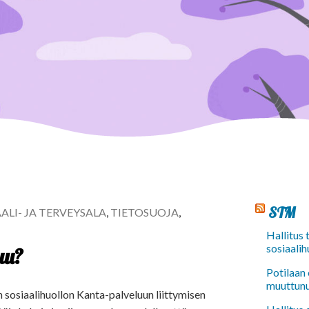
STM
ALI- JA TERVEYSALA
,
TIETOSUOJA
,
Hallitus
sosiaalih
uu?
Potilaan 
muuttun
 sosiaalihuollon Kanta-palveluun liittymisen