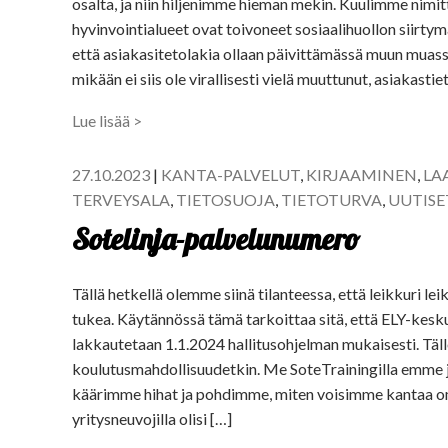
osalta, ja niin hiljenimme hieman mekin. Kuulimme nimitt
hyvinvointialueet ovat toivoneet sosiaalihuollon siirtym
että asiakasitetolakia ollaan päivittämässä muun muas
mikään ei siis ole virallisesti vielä muuttunut, asiakasti
Lue lisää >
27.10.2023
|
KANTA-PALVELUT
,
KIRJAAMINEN
,
LA
TERVEYSALA
,
TIETOSUOJA
,
TIETOTURVA
,
UUTISE
Sotelinja-palvelunumero
Tällä hetkellä olemme siinä tilanteessa, että leikkuri le
tukea. Käytännössä tämä tarkoittaa sitä, että ELY-kesk
lakkautetaan 1.1.2024 hallitusohjelman mukaisesti. Täl
koulutusmahdollisuudetkin. Me SoteTrainingilla emme 
käärimme hihat ja pohdimme, miten voisimme kantaa om
yritysneuvojilla olisi […]