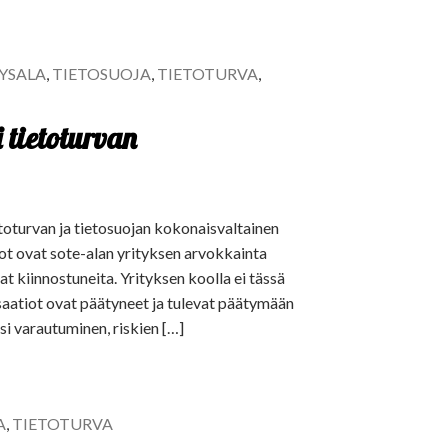
EYSALA
,
TIETOSUOJA
,
TIETOTURVA
,
i tietoturvan
tietoturvan ja tietosuojan kokonaisvaltainen
dot ovat sote-alan yrityksen arvokkainta
at kiinnostuneita. Yrityksen koolla ei tässä
isaatiot ovat päätyneet ja tulevat päätymään
i varautuminen, riskien […]
A
,
TIETOTURVA