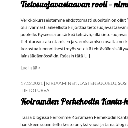
Tietosuojavastaavan rooli – nimi
Verkkokursseistamme ehdottomasti suosituin on ollut “
olisi varmasti aiheellista kirjoittaa tietosuojavastaavan 
puolelle. Kyseessä on tärkeä tehtävä, sillä tietosuojava
tietoturvan rakentamisen ja varmistamisen osalta merki
korostaa luonnollisesti myös se, että tehtävään sisältyv
lainsäädännössäkin. Rajasin tätä […]
Lue lisää >
17.12.2021
|
KIRJAAMINEN
,
LASTENSUOJELU
,
SOSI
TIETOTURVA
Koiramäen Perhekodin Kanta-
Tässä blogissa kerromme Koiramäen Perhekodin Kanta-
hankkeen suunniteltu kesto on yksi vuosi ja tämä blogi o