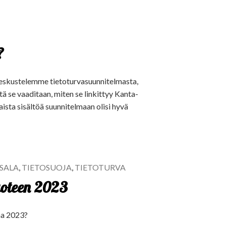
?
eskustelemme tietoturvasuunnitelmasta,
tä se vaaditaan, miten se linkittyy Kanta-
laista sisältöä suunnitelmaan olisi hyvä
YSALA
,
TIETOSUOJA
,
TIETOTURVA
vuoteen 2023
nna 2023?