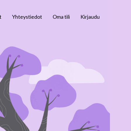
t
Yhteystiedot
Oma tili
Kirjaudu