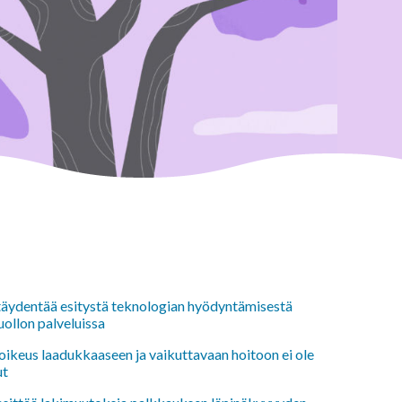
 täydentää esitystä teknologian hyödyntämisestä
uollon palveluissa
oikeus laadukkaaseen ja vaikuttavaan hoitoon ei ole
ut