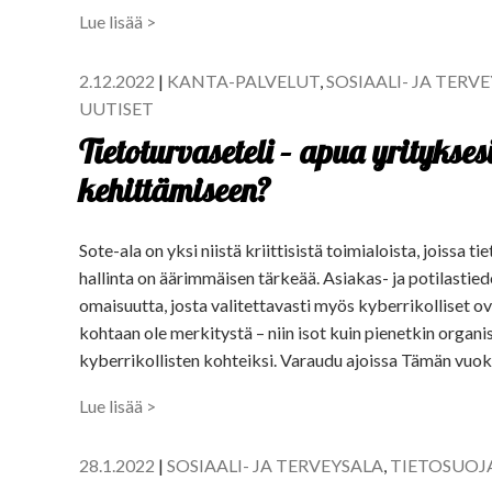
Lue lisää >
2.12.2022
|
KANTA-PALVELUT
,
SOSIAALI- JA TERV
UUTISET
Tietoturvaseteli – apua yritykses
kehittämiseen?
Sote-ala on yksi niistä kriittisistä toimialoista, joissa 
hallinta on äärimmäisen tärkeää. Asiakas- ja potilastie
omaisuutta, josta valitettavasti myös kyberrikolliset ov
kohtaan ole merkitystä – niin isot kuin pienetkin organ
kyberrikollisten kohteiksi. Varaudu ajoissa Tämän vuoks
Lue lisää >
28.1.2022
|
SOSIAALI- JA TERVEYSALA
,
TIETOSUOJ