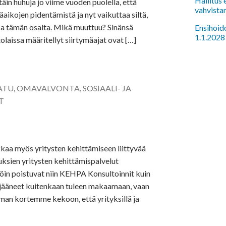
Hallitus
äin huhuja jo viime vuoden puolella, että
vahvista
äaikojen pidentämistä ja nyt vaikuttaa siltä,
sa tämän osalta. Mikä muuttuu? Sinänsä
Ensihoido
1.1.2028
etolaissa määritellyt siirtymäajat ovat […]
ATU
,
OMAVALVONTA
,
SOSIAALI- JA
T
ikkaa myös yritysten kehittämiseen liittyvää
uksien yritysten kehittämispalvelut
löin poistuvat niin KEHPA Konsultoinnit kuin
jääneet kuitenkaan tuleen makaamaan, vaan
an kortemme kekoon, että yrityksillä ja