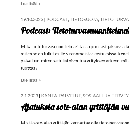
Lue lisää >
19.10.2023
|
PODCAST
,
TIETOSUOJA
,
TIETOTURVA
Podcast: Tietoturvasuunnitelma
Mikä tietoturvasuunnitelma? Tässä podcast jaksossa k
miten se on tullut esille viranomaistarkastuksissa, kenel
palveluun, miten se tulisi nivoutua yrityksen arkeen, mil
tuottaa?
Lue lisää >
2.1.2023
|
KANTA-PALVELUT
,
SOSIAALI- JA TERVE
Ajatuksia sote-alan yrittäjän 
Mistä sote-alan yrittäjän kannattaa olla tietoinen vuo